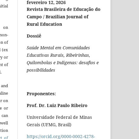
fevereiro 12, 2026
itial
Revista Brasileira de Educação do
Campo / Brazilian Journal of
Rural Education
e on
 non-
Dossiê
on of
Saúde Mental em Comunidades
l (ex
Educativas Rurais, Ribeirinhas,
ry or
Quilombolas e Indígenas: desafios e
nt of
possibilidades
.
 and
line
Proponentes:
or on
Prof. Dr. Luiz Paulo Ribeiro
re or
t can
Universidade Federal de Minas
 well
Gerais (UFMG, Brasil)
ation
https://orcid.org/0000-0002-4278-
ct of