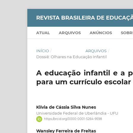
REVISTA BRASILEIRA DE EDUCA
ATUAL
ARQUIVOS
ANÚNCIOS
SOB
INÍCIO
/
ARQUIVOS
/
Dossiê: Olhares na Educação Infantil
A educação infantil e a p
para um currículo escola
Klívia de Cássia Silva Nunes
Universidade Federal de Uberlândia - UFU
https://orcid.org/0000-0001-5264-9598
Wansley Ferreira de Freitas