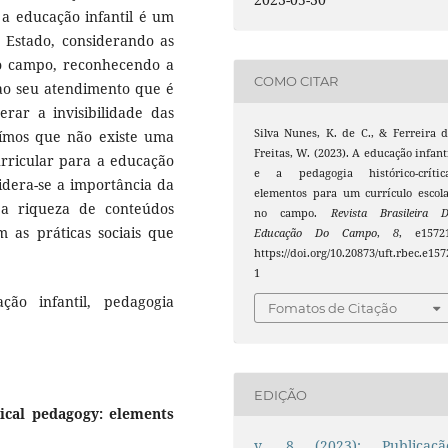
a educação infantil é um
o Estado, considerando as
 do campo, reconhecendo a
COMO CITAR
 ao seu atendimento que é
rar a invisibilidade das
Silva Nunes, K. de C., & Ferreira 
uímos que não existe uma
Freitas, W. (2023). A educação infant
rricular para a educação
e a pedagogia histórico-crítica
idera-se a importância da
elementos para um currículo escol
 a riqueza de conteúdos
no campo.
Revista Brasileira 
om as práticas sociais que
Educação Do Campo
,
8
, e15721
https://doi.org/10.20873/uft.rbec.e157
1
ão infantil, pedagogia
Fomatos de Citação
EDIÇÃO
tical pedagogy: elements
v. 8 (2023): Publicaçã