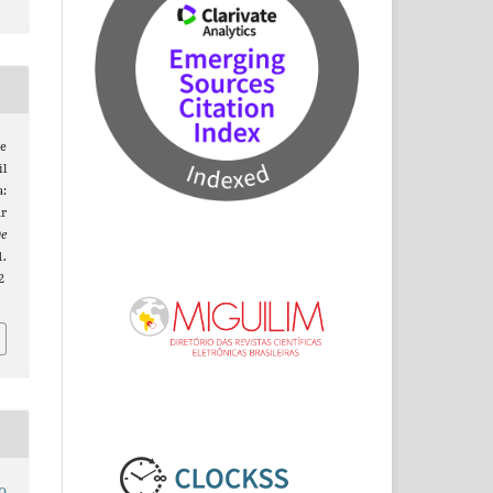
de
il
:
ar
De
.
2
o