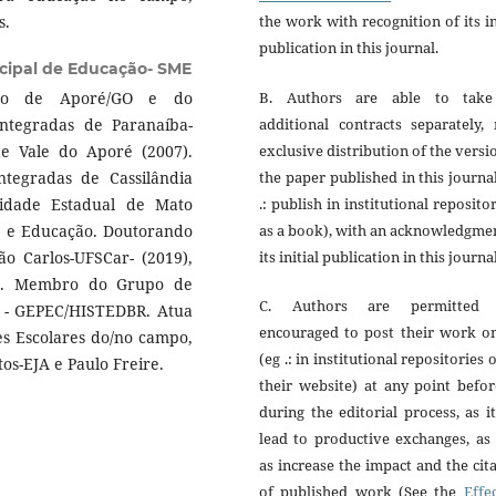
s.
the work with recognition of its in
publication in this journal.
icipal de Educação- SME
B. Authors are able to tak
ção de Aporé/GO e do
additional contracts separately,
ntegradas de Paranaíba-
exclusive distribution of the versi
e Vale do Aporé (2007).
the paper published in this journa
tegradas de Cassilândia
.: publish in institutional reposito
idade Estadual de Mato
as a book), with an acknowledgme
de e Educação. Doutorando
its initial publication in this journal
o Carlos-UFSCar- (2019),
a". Membro do Grupo de
C. Authors are permitted
 - GEPEC/HISTEDBR. Atua
encouraged to post their work on
ões Escolares do/no campo,
(eg .: in institutional repositories 
os-EJA e Paulo Freire.
their website) at any point befo
during the editorial process, as i
lead to productive exchanges, as
as increase the impact and the cit
of published work (See the
Effe