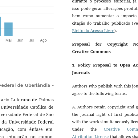
durante o processo editorial, já
isso pode gerar alterações produt
bem como aumentar o impacto
citação do trabalho publicado (V
Efeito do Acesso Livre
).
Proposal for Copyright No
Creative Commons
1. Policy Proposal to Open Ac
Journals
Federal de Uberlândia -
Authors who publish with this jo
agree to the following terms:
tario Luterano de Palmas
 Universidade Católica de
A. Authors retain copyright and 
iversidade Federal de São
the journal right of first public
a da Universidade Federal
with the work simultaneously lic
ucação, com ênfase em:
under the
Creative Com
para educação no campo,
Attribution License
that allows sh