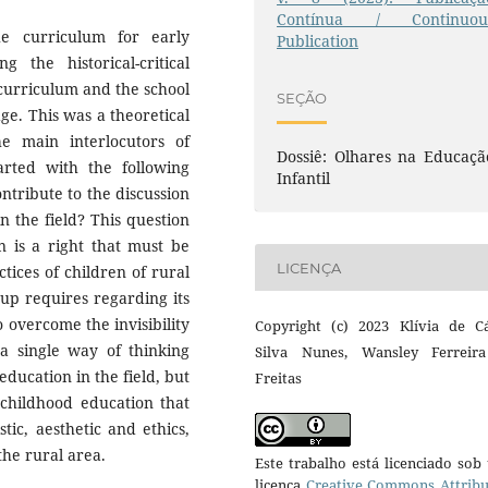
Contínua / Continuou
he curriculum for early
Publication
g the historical-critical
 curriculum and the school
SEÇÃO
dge. This was a theoretical
he main interlocutors of
Dossiê: Olhares na Educaçã
tarted with the following
Infantil
ntribute to the discussion
n the field? This question
n is a right that must be
LICENÇA
ctices of children of rural
oup requires regarding its
o overcome the invisibility
Copyright (c) 2023 Klívia de Cá
 a single way of thinking
Silva Nunes, Wansley Ferreir
education in the field, but
Freitas
 childhood education that
tic, aesthetic and ethics,
the rural area.
Este trabalho está licenciado so
licença
Creative Commons Attribu