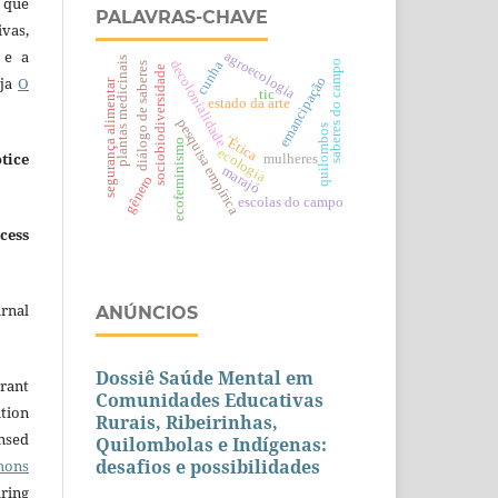
 que
PALAVRAS-CHAVE
ivas,
 e a
agroecologia
plantas medicinais
decolonialidade
cunha
saberes do campo
diálogo de saberes
sociobiodiversidade
emancipação
eja
O
segurança alimentar
tic
estado da arte
pesquisa empírica
quilombos
´Ética
ecofeminismo
ecologia
tice
mulheres
marajó
gênero
escolas do campo
cess
urnal
ANÚNCIOS
Dossiê Saúde Mental em
grant
Comunidades Educativas
ation
Rurais, Ribeirinhas,
ensed
Quilombolas e Indígenas:
desafios e possibilidades
mons
aring