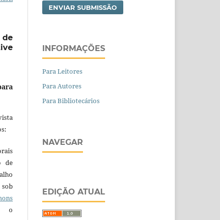
ENVIAR SUBMISSÃO
 de
ive
INFORMAÇÕES
Para Leitores
Para Autores
para
Para Bibliotecários
ista
s:
NAVEGAR
orais
o de
alho
 sob
EDIÇÃO ATUAL
ons
 o