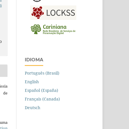
s
o
IDIOMA
Português (Brasil)
English
ssia
Español (España)
a de
Français (Canada)
Deutsch
b uma
tion