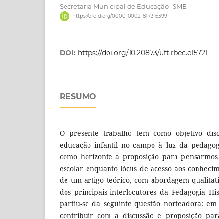
Secretaria Municipal de Educação- SME
https://orcid.org/0000-0002-8173-6399
DOI:
https://doi.org/10.20873/uft.rbec.e15721
RESUMO
O presente trabalho tem como objetivo disc
educação infantil no campo à luz da pedagogia
como horizonte a proposição para pensarmos 
escolar enquanto lócus de acesso aos conhecime
de um artigo teórico, com abordagem qualitat
dos principais interlocutores da Pedagogia Hist
partiu-se da seguinte questão norteadora: e
contribuir com a discussão e proposição par