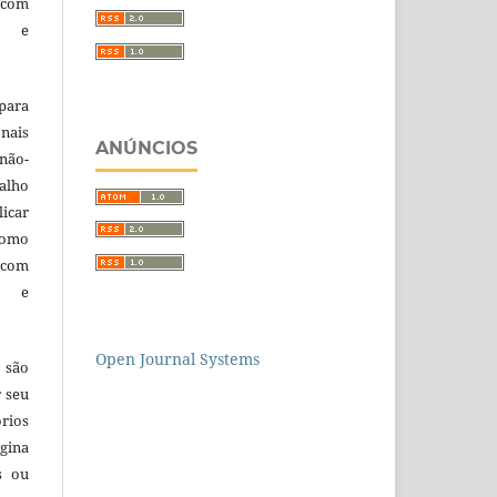
 com
a e
para
nais
ANÚNCIOS
 não-
alho
licar
como
com
a e
Open Journal Systems
 são
r seu
órios
gina
s ou