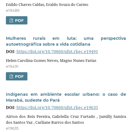
Enildo Chaves Caldas, Eraldo Souza do Carmo
e19489
PDF
Mulheres rurais em luta: uma perspectiva
autoetnográfica sobre a vida cotidiana
DOI:
https://doi.org/10.70860/ufnt.rbec.e19491
Helen Carolina Gomes Neves, Magno Nunes Farias
e19491
PDF
Indígenas em ambiente escolar urbano: o caso de
Marabá, sudeste do Pará
DOI:
https://doi.org/10.70860/ufnt.rbec.e19635
Airton dos Reis Pereira, Gabriella Cruz Furtado , Jamilly Samira
dos Santos Vaz , Carliane Barros dos Santos
e19635