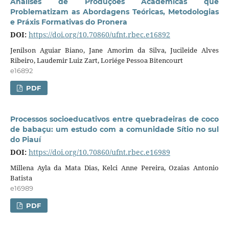
Análises de Produções Acadêmicas que
Problematizam as Abordagens Teóricas, Metodologias
e Práxis Formativas do Pronera
DOI:
https://doi.org/10.70860/ufnt.rbec.e16892
Jenilson Aguiar Biano, Jane Amorim da Silva, Jucileide Alves
Ribeiro, Laudemir Luiz Zart, Loriége Pessoa Bitencourt
e16892
PDF
Processos socioeducativos entre quebradeiras de coco
de babaçu: um estudo com a comunidade Sítio no sul
do Piauí
DOI:
https://doi.org/10.70860/ufnt.rbec.e16989
Millena Ayla da Mata Dias, Kelci Anne Pereira, Ozaias Antonio
Batista
e16989
PDF