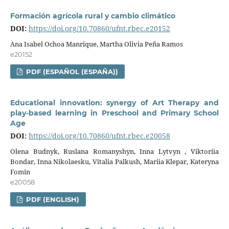
Formación agrícola rural y cambio climático
DOI:
https://doi.org/10.70860/ufnt.rbec.e20152
Ana Isabel Ochoa Manrique, Martha Olivia Peña Ramos
e20152
PDF (ESPAÑOL (ESPAÑA))
Educational innovation: synergy of Art Therapy and
play-based learning in Preschool and Primary School
Age
DOI:
https://doi.org/10.70860/ufnt.rbec.e20058
Olena Budnyk, Ruslana Romanyshyn, Inna Lytvyn , Viktoriia
Bondar, Inna Nikolaesku, Vitalia Palkush, Mariia Klepar, Kateryna
Fomin
e20058
PDF (ENGLISH)