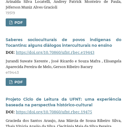
Arinalda Silva Locatelli, Andrey Patrick Monteiro de Paula,
Jéferson Muniz Alves Gracioli
19519
PDF
Saberes socioculturais de povos indígenas do
Tocantins: alguns diálogos interculturais no ensino
DOI:
https://doi.org/10.70860/ufnt.rbec.e19443
Jurandi Suwate Xerente , José Ricardo e Souza Mafra , Elisangela
Aparecida Pereira de Melo, Gerson Ribeiro Bacury
e19443
PDF
Projeto Ciclo de Leitura da UFNT: uma experiência
baseada na perspectiva histórico-cultural
DOI:
https://doi.org/10.70860/ufnt.rbec.19475
Gracieda dos Santos Araujo, Ana Márcia de Sousa Ribeiro Silva,
Thais Vitória Araújo da Silva, Clecitânia Maia da Silva Pereira