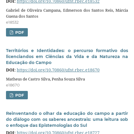
DOI:
https://doi.org/10.70860/ufnt.rbec.e18532
Gabriel de Oliveira Campana, Edmerson dos Santos Reis, Márcia
Guena dos Santos
e18532
PDF
Territórios e Identidades: o percurso formativo dos
licenciandos em Ciências da Vida e da Natureza na
Educação do Campo
DOI:
https://doi.org/10.70860/ufnt.rbec.e18670
Matheus de Castro Silva, Penha Souza Silva
e18670
PDF
Reinventando o olhar da educação do campo a partir
do diálogo com os saberes ancestrais: uma leitura sob
o enfoque das Epistemologias do Sul
DOI:
https://doi.org/10.70860/ufnt.rbec.e18727