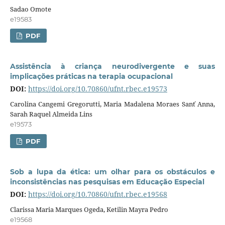
Sadao Omote
e19583
PDF
Assistência à criança neurodivergente e suas
implicações práticas na terapia ocupacional
DOI:
https://doi.org/10.70860/ufnt.rbec.e19573
Carolina Cangemi Gregorutti, Maria Madalena Moraes Sant ́Anna,
Sarah Raquel Almeida Lins
e19573
PDF
Sob a lupa da ética: um olhar para os obstáculos e
inconsistências nas pesquisas em Educação Especial
DOI:
https://doi.org/10.70860/ufnt.rbec.e19568
Clarissa Maria Marques Ogeda, Ketilin Mayra Pedro
e19568