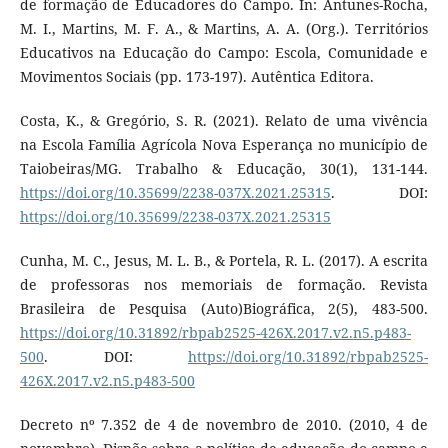
de formação de Educadores do Campo. In: Antunes-Rocha,
M. I., Martins, M. F. A., & Martins, A. A. (Org.). Territórios
Educativos na Educação do Campo: Escola, Comunidade e
Movimentos Sociais (pp. 173-197). Autêntica Editora.
Costa, K., & Gregório, S. R. (2021). Relato de uma vivência
na Escola Família Agrícola Nova Esperança no município de
Taiobeiras/MG. Trabalho & Educação, 30(1), 131-144.
https://doi.org/10.35699/2238-037X.2021.25315
. DOI:
https://doi.org/10.35699/2238-037X.2021.25315
Cunha, M. C., Jesus, M. L. B., & Portela, R. L. (2017). A escrita
de professoras nos memoriais de formação. Revista
Brasileira de Pesquisa (Auto)Biográfica, 2(5), 483-500.
https://doi.org/10.31892/rbpab2525-426X.2017.v2.n5.p483-
500
. DOI:
https://doi.org/10.31892/rbpab2525-
426X.2017.v2.n5.p483-500
Decreto nº 7.352 de 4 de novembro de 2010. (2010, 4 de