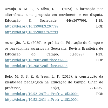
Araujo, R. M. L., & Silva, L. T. (2023). A formação por
alternância: uma proposta em movimento e em disputa.
Educação & Sociedade, 44(e267799), 1-19.
https://doi.org/10.1590/ES.267799
. DOI:
https://doi.org/10.1590/es.267799
Assunção, A. S. (2020). A prática da Educação do Campo e
os paradigmas agrários na Geografia. Revista Brasileira de
Educação do Campo, 5(e6698), 1-29.
https://doi.org/10.20873/uft.rbec.e6698
. DOI:
https://doi.org/10.20873/uft.rbec.e6698
Belo, M. S. S. P., & Jesus, L. F. (2015). A construção da
identidade pedagógica na Educação do Campo. Olhar de
professor, 18(2), 221-235.
https://doi.org/10.5212/OlharProfr.v.18i2.0004
. DOI:
https://doi.org/10.5212/OlharProfr.v.18i2.0004