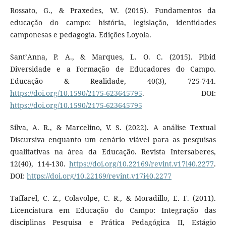
Rossato, G., & Praxedes, W. (2015). Fundamentos da
educação do campo: história, legislação, identidades
camponesas e pedagogia. Edições Loyola.
Sant’Anna, P. A., & Marques, L. O. C. (2015). Pibid
Diversidade e a Formação de Educadores do Campo.
Educação & Realidade, 40(3), 725-744.
https://doi.org/10.1590/2175-623645795
. DOI:
https://doi.org/10.1590/2175-623645795
Silva, A. R., & Marcelino, V. S. (2022). A análise Textual
Discursiva enquanto um cenário viável para as pesquisas
qualitativas na área da Educação. Revista Intersaberes,
12(40), 114-130.
https://doi.org/10.22169/revint.v17i40.2277
.
DOI:
https://doi.org/10.22169/revint.v17i40.2277
Taffarel, C. Z., Colavolpe, C. R., & Moradillo, E. F. (2011).
Licenciatura em Educação do Campo: Integração das
disciplinas Pesquisa e Prática Pedagógica II, Estágio