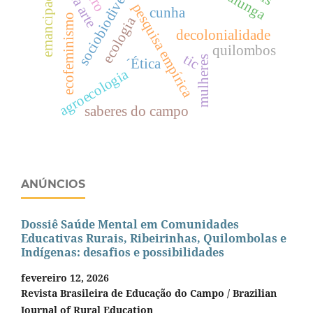
sociobiodiversidade
emancipação
pesquisa empírica
cunha
ecofeminismo
ecologia
decolonialidade
quilombos
tic
mulheres
´Ética
agroecologia
saberes do campo
ANÚNCIOS
Dossiê Saúde Mental em Comunidades
Educativas Rurais, Ribeirinhas, Quilombolas e
Indígenas: desafios e possibilidades
fevereiro 12, 2026
Revista Brasileira de Educação do Campo / Brazilian
Journal of Rural Education