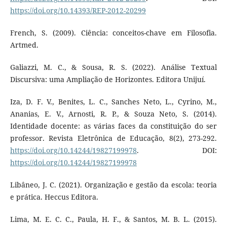
https://doi.org/10.14393/REP-2012-20299
French, S. (2009). Ciência: conceitos-chave em Filosofia.
Artmed.
Galiazzi, M. C., & Sousa, R. S. (2022). Análise Textual
Discursiva: uma Ampliação de Horizontes. Editora Unijuí.
Iza, D. F. V., Benites, L. C., Sanches Neto, L., Cyrino, M.,
Ananias, E. V., Arnosti, R. P., & Souza Neto, S. (2014).
Identidade docente: as várias faces da constituição do ser
professor. Revista Eletrônica de Educação, 8(2), 273-292.
https://doi.org/10.14244/19827199978
. DOI:
https://doi.org/10.14244/19827199978
Libâneo, J. C. (2021). Organização e gestão da escola: teoria
e prática. Heccus Editora.
Lima, M. E. C. C., Paula, H. F., & Santos, M. B. L. (2015).