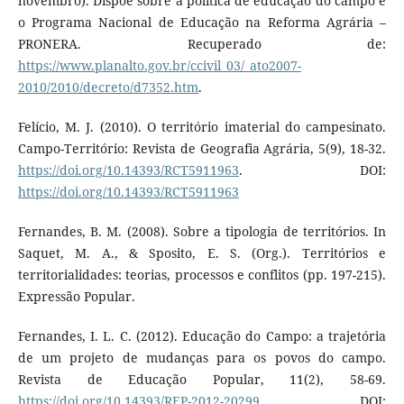
novembro). Dispõe sobre a política de educação do campo e
o Programa Nacional de Educação na Reforma Agrária –
PRONERA. Recuperado de:
https://www.planalto.gov.br/ccivil_03/_ato2007-
2010/2010/decreto/d7352.htm
.
Felício, M. J. (2010). O território imaterial do campesinato.
Campo-Território: Revista de Geografia Agrária, 5(9), 18-32.
https://doi.org/10.14393/RCT5911963
. DOI:
https://doi.org/10.14393/RCT5911963
Fernandes, B. M. (2008). Sobre a tipologia de territórios. In
Saquet, M. A., & Sposito, E. S. (Org.). Territórios e
territorialidades: teorias, processos e conflitos (pp. 197-215).
Expressão Popular.
Fernandes, I. L. C. (2012). Educação do Campo: a trajetória
de um projeto de mudanças para os povos do campo.
Revista de Educação Popular, 11(2), 58-69.
https://doi.org/10.14393/REP-2012-20299
. DOI: