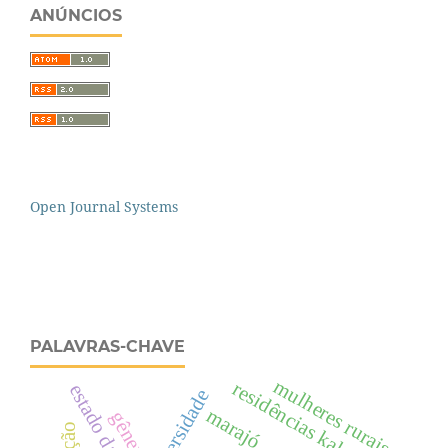
ANÚNCIOS
Open Journal Systems
PALAVRAS-CHAVE
mulheres rurais
residências kalunga
estado da arte
marajó
gênero