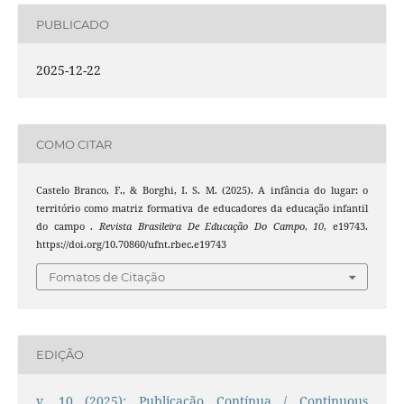
PUBLICADO
2025-12-22
COMO CITAR
Castelo Branco, F., & Borghi, I. S. M. (2025). A infância do lugar: o
território como matriz formativa de educadores da educação infantil
do campo .
Revista Brasileira De Educação Do Campo
,
10
, e19743.
https://doi.org/10.70860/ufnt.rbec.e19743
Fomatos de Citação
EDIÇÃO
v. 10 (2025): Publicação Contínua / Continuous