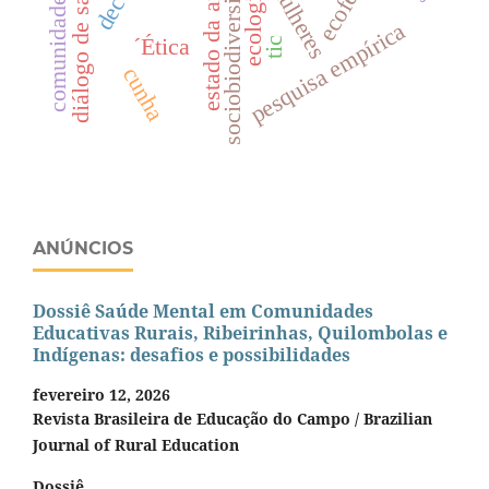
comunidade lgbtqiap+
diálogo de saberes
sociobiodiversidade
mulheres
estado da arte
ecologia
pesquisa empírica
´Ética
tic
cunha
ANÚNCIOS
Dossiê Saúde Mental em Comunidades
Educativas Rurais, Ribeirinhas, Quilombolas e
Indígenas: desafios e possibilidades
fevereiro 12, 2026
Revista Brasileira de Educação do Campo / Brazilian
Journal of Rural Education
Dossiê