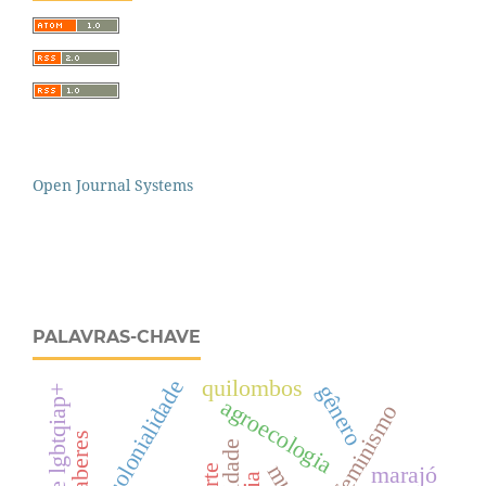
Open Journal Systems
PALAVRAS-CHAVE
quilombos
decolonialidade
gênero
agroecologia
ecofeminismo
marajó