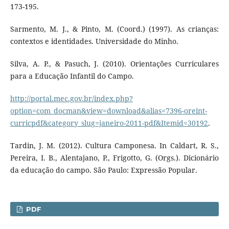
173-195.
Sarmento, M. J., & Pinto, M. (Coord.) (1997). As crianças:
contextos e identidades. Universidade do Minho.
Silva, A. P., & Pasuch, J. (2010). Orientações Curriculares
para a Educação Infantil do Campo.
http://portal.mec.gov.br/index.php?
option=com_docman&view=download&alias=7396-oreint-
curricpdf&category_slug=janeiro-2011-pdf&Itemid=30192
.
Tardin, J. M. (2012). Cultura Camponesa. In Caldart, R. S.,
Pereira, I. B., Alentajano, P., Frigotto, G. (Orgs.). Dicionário
da educação do campo. São Paulo: Expressão Popular.
PDF