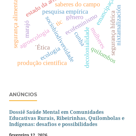
emancipação
estado da arte
segurança alimentar
saberes do campo
nixtamalización
pesquisa empírica
segurança hídrica
ecofeminismo
gênero
sociobiodiversidade
tic
marajó
mulheres
agroecologia
decolonialidade
cunha
´Ética
ecologia
quilombos
produção científica
ANÚNCIOS
Dossiê Saúde Mental em Comunidades
Educativas Rurais, Ribeirinhas, Quilombolas e
Indígenas: desafios e possibilidades
fevereiro 12, 2026