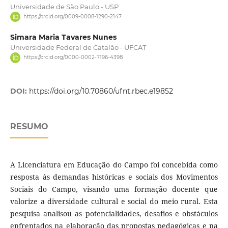
Universidade de São Paulo - USP
https://orcid.org/0009-0008-1290-2147
Simara Maria Tavares Nunes
Universidade Federal de Catalão - UFCAT
https://orcid.org/0000-0002-7196-4398
DOI:
https://doi.org/10.70860/ufnt.rbec.e19852
RESUMO
A Licenciatura em Educação do Campo foi concebida como
resposta às demandas históricas e sociais dos Movimentos
Sociais do Campo, visando uma formação docente que
valorize a diversidade cultural e social do meio rural. Esta
pesquisa analisou as potencialidades, desafios e obstáculos
enfrentados na elaboração das propostas pedagógicas e na