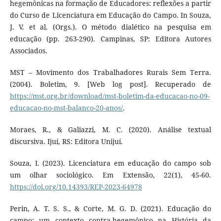
hegemônicas na formação de Educadores: reflexões a partir
do Curso de Licenciatura em Educação do Campo. In Souza,
J. V. et al. (Orgs.). O método dialético na pesquisa em
educação (pp. 263-290). Campinas, SP: Editora Autores
Associados.
MST – Movimento dos Trabalhadores Rurais Sem Terra.
(2004). Boletim, 9. [Web log post]. Recuperado de
https://mst.org.br/download/mst-boletim-da-educacao-no-09-
educacao-no-mst-balanco-20-anos/
.
Moraes, R., & Galiazzi, M. C. (2020). Análise textual
discursiva. Ijuí, RS: Editora Unijuí.
Souza, I. (2023). Licenciatura em educação do campo sob
um olhar sociológico. Em Extensão, 22(1), 45-60.
https://doi.org/10.14393/REP-2023-64978
Perin, A. T. S. S., & Corte, M. G. D. (2021). Educação do
campo: um contexto contra-hegemônico na História da