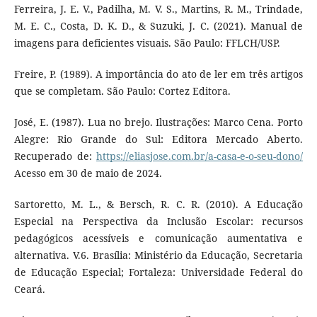
Ferreira, J. E. V., Padilha, M. V. S., Martins, R. M., Trindade,
M. E. C., Costa, D. K. D., & Suzuki, J. C. (2021). Manual de
imagens para deficientes visuais. São Paulo: FFLCH/USP.
Freire, P. (1989). A importância do ato de ler em três artigos
que se completam. São Paulo: Cortez Editora.
José, E. (1987). Lua no brejo. Ilustrações: Marco Cena. Porto
Alegre: Rio Grande do Sul: Editora Mercado Aberto.
Recuperado de:
https://eliasjose.com.br/a-casa-e-o-seu-dono/
Acesso em 30 de maio de 2024.
Sartoretto, M. L., & Bersch, R. C. R. (2010). A Educação
Especial na Perspectiva da Inclusão Escolar: recursos
pedagógicos acessíveis e comunicação aumentativa e
alternativa. V.6. Brasília: Ministério da Educação, Secretaria
de Educação Especial; Fortaleza: Universidade Federal do
Ceará.