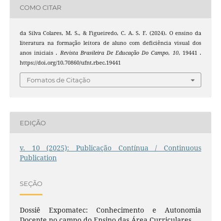
COMO CITAR
da Silva Colares, M. S., & Figueiredo, C. A. S. F. (2024). O ensino da
literatura na formação leitora de aluno com deficiência visual dos
anos iniciais .
Revista Brasileira De Educação Do Campo
,
10
, 19441 .
https://doi.org/10.70860/ufnt.rbec.19441
Fomatos de Citação
EDIÇÃO
v. 10 (2025): Publicação Contínua / Continuous
Publication
SEÇÃO
Dossiê Expomatec: Conhecimento e Autonomia
Docente no campo do Ensino das Área Curriculares