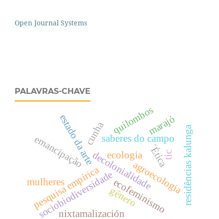
Open Journal Systems
PALAVRAS-CHAVE
quilombos
estado da arte
marajó
cunha
residências kalunga
saberes do campo
emancipação
´Ética
decolonialidade
tic
ecologia
agroecologia
pesquisa empírica
sociobiodiversidade
ecofeminismo
mulheres
gênero
nixtamalización