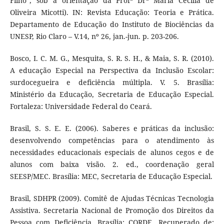
Filho”, sob a orientação da Profª Drª Maria Cecília de
Oliveira Micotti). IN: Revista Educação: Teoria e Prática.
Departamento de Educação do Instituto de Biociências da
UNESP, Rio Claro – V.14, nº 26, jan.-jun. p. 203-206.
Bosco, I. C. M. G., Mesquita, S. R. S. H., & Maia, S. R. (2010).
A educação Especial na Perspectiva da Inclusão Escolar:
surdocegueira e deficiência múltipla. V. 5. Brasília:
Ministério da Educação, Secretaria de Educação Especial.
Fortaleza: Universidade Federal do Ceará.
Brasil, S. S. E. E. (2006). Saberes e práticas da inclusão:
desenvolvendo competências para o atendimento às
necessidades educacionais especiais de alunos cegos e de
alunos com baixa visão. 2. ed., coordenação geral
SEESP/MEC. Brasília: MEC, Secretaria de Educação Especial.
Brasil, SDHPR (2009). Comitê de Ajudas Técnicas Tecnologia
Assistiva. Secretaria Nacional de Promoção dos Direitos da
Pessoa com Deficiência. Brasília: CORDE. Recuperado de: