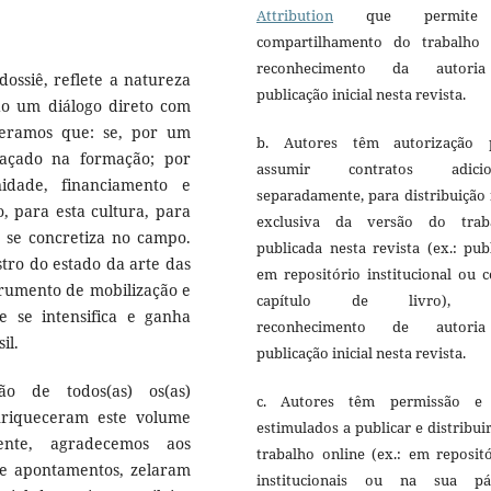
Attribution
que permite
compartilhamento do trabalho
reconhecimento da autori
dossiê, reflete a natureza
publicação inicial nesta revista.
do um diálogo direto com
deramos que: se, por um
b. Autores têm autorização 
açado na formação; por
assumir contratos adicio
dade, financiamento e
separadamente, para distribuição
o, para esta cultura, para
exclusiva da versão do trab
 se concretiza no campo.
publicada nesta revista (ex.: pub
tro do estado da arte das
em repositório institucional ou 
trumento de mobilização e
capítulo de livro), 
e se intensifica e ganha
reconhecimento de autori
il.
publicação inicial nesta revista.
o de todos(as) os(as)
c. Autores têm permissão e
nriqueceram este volume
estimulados a publicar e distribui
ente, agradecemos aos
trabalho online (ex.: em reposit
a e apontamentos, zelaram
institucionais ou na sua pá