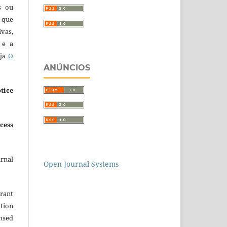
s ou
 que
ivas,
 e a
eja
O
ANÚNCIOS
tice
cess
urnal
Open Journal Systems
grant
ation
ensed