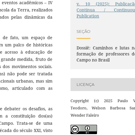
s eventos acadêmicos – IV
v. 10 (2025): Publicaçã
Contínua / Continuou
scola da Terra, realizados
Publication
dos pelas dinâmicas da
SEÇÃO
, de fato, um espaço de
 um palco de históricas
Dossiê: Caminhos e lutas n
de acesso à educação de
formação de professores d
 grande medida, fruto de
Campo no Brasil
s dos movimentos sociais.
as) não pode ser tratada
acionais urbanas, mas sim
LICENÇA
omo, articulado com as
Copyright (c) 2025 Paulo V
Teodoro, Welson Barbosa San
e debater os desafios, as
Wender Faleiro
 a constituição dos(as)
Campo. Trata-se de uma
écada do século XXI, visto