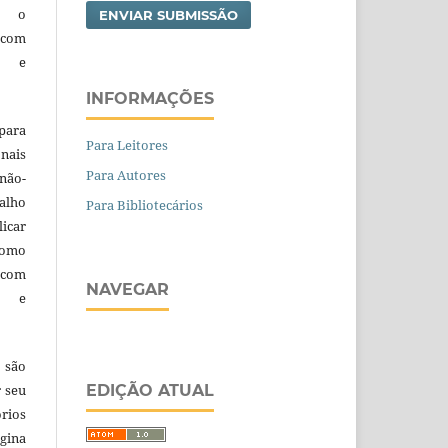
 o
ENVIAR SUBMISSÃO
 com
a e
INFORMAÇÕES
para
Para Leitores
nais
Para Autores
 não-
alho
Para Bibliotecários
licar
como
com
NAVEGAR
a e
 são
r seu
EDIÇÃO ATUAL
órios
gina