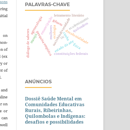
mons
PALAVRAS-CHAVE
aring
itial
letramento literário
agroecologia
emancipação
ecofeminismo
sociobiodiversidade
gênero
quilombos
ecologia
mulheres
decolonialidade
diálogo de saberes
pesquisa empírica
cunha
e on
marajó
tic
estado da arte
 non-
´Ética
on of
constituições federais
l (ex
ry or
nt of
.
ANÚNCIOS
 and
line
Dossiê Saúde Mental em
or on
Comunidades Educativas
Rurais, Ribeirinhas,
re or
Quilombolas e Indígenas:
t can
desafios e possibilidades
 well