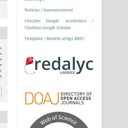
Notícias / Announcement
Citações Google Acadêmico /
Citations Google Scholar
Template / Modelo artigo RBEC
o,
as
po
De
0.
3