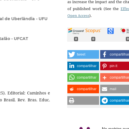
as increase the impact and the cit
of published work (See the
Effe
Open Access
).
al de Uberlândia - UFU
talão - UFCAT
0
0
0
tweet
compartilha
compartilhar
pin it
compartilhar
compartilha
compartilhar
mail
25). Editorial: Caminhos e
 Brasil. Rev. Bras. Educ.
compartilha
No metrics ava