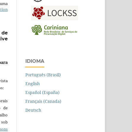
b uma
tion
 de
ive
IDIOMA
para
Português (Brasil)
ista
English
s:
Español (España)
orais
Français (Canada)
o de
Deutsch
alho
 sob
ons