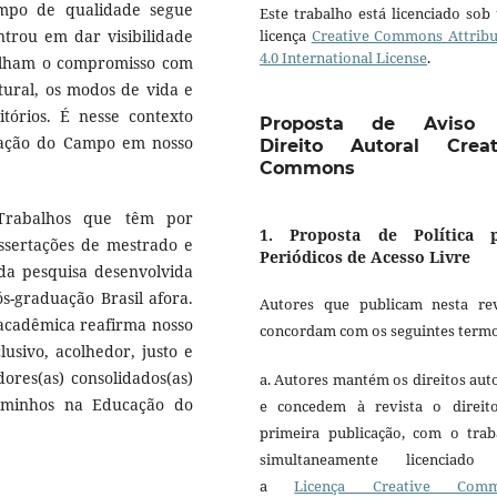
po de qualidade segue
Este trabalho está licenciado so
licença
Creative Commons Attribu
ntrou em dar visibilidade
4.0 International License
.
tilham o compromisso com
ural, os modos de vida e
itórios. É nesse contexto
Proposta de Aviso
cação do Campo em nosso
Direito Autoral Creat
Commons
 Trabalhos que têm por
1. Proposta de Política 
issertações de mestrado e
Periódicos de Acesso Livre
da pesquisa desenvolvida
s-graduação Brasil afora.
Autores que publicam nesta rev
 acadêmica reafirma nosso
concordam com os seguintes termo
usivo, acolhedor, justo e
dores(as) consolidados(as)
a. Autores mantém os direitos aut
caminhos na Educação do
e concedem à revista o direit
primeira publicação, com o trab
simultaneamente licenciado
a
Licença Creative Comm