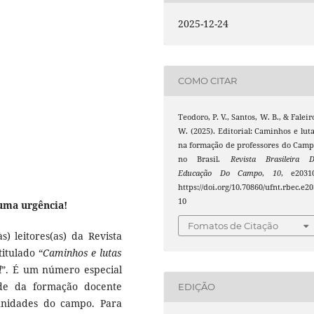
2025-12-24
COMO CITAR
Teodoro, P. V., Santos, W. B., & Faleir
W. (2025). Editorial: Caminhos e lut
na formação de professores do Cam
no Brasil.
Revista Brasileira 
Educação Do Campo
,
10
, e2031
https://doi.org/10.70860/ufnt.rbec.e20
10
uma urgência!
Fomatos de Citação
) leitores(as) da Revista
itulado “
Caminhos e lutas
l
”. É um número especial
de da formação docente
EDIÇÃO
unidades do campo. Para