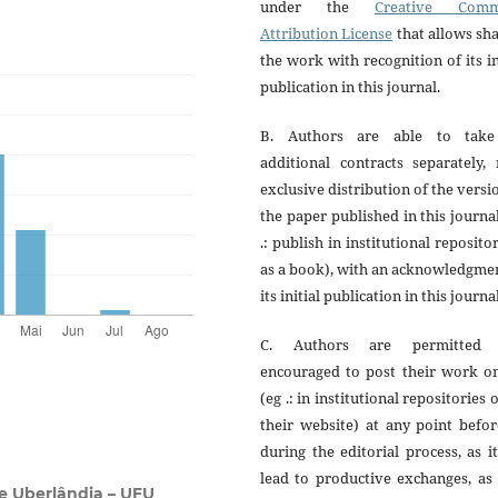
under the
Creative Com
Attribution License
that allows sh
the work with recognition of its in
publication in this journal.
B. Authors are able to tak
additional contracts separately,
exclusive distribution of the versi
the paper published in this journa
.: publish in institutional reposito
as a book), with an acknowledgme
its initial publication in this journal
C. Authors are permitted
encouraged to post their work on
(eg .: in institutional repositories 
their website) at any point befo
during the editorial process, as i
lead to productive exchanges, as
e Uberlândia – UFU