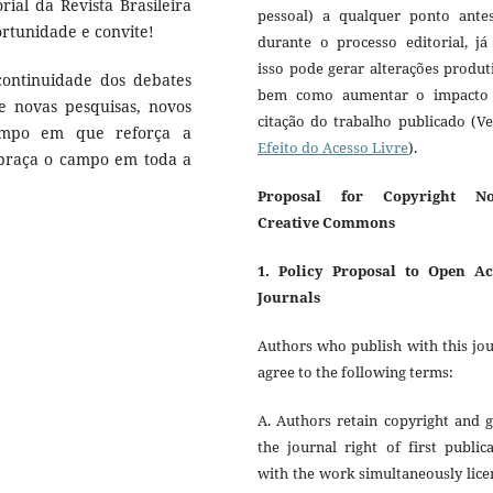
rial da Revista Brasileira
pessoal) a qualquer ponto ante
rtunidade e convite!
durante o processo editorial, já
isso pode gerar alterações produt
 continuidade dos debates
bem como aumentar o impacto
re novas pesquisas, novos
citação do trabalho publicado (V
empo em que reforça a
Efeito do Acesso Livre
).
braça o campo em toda a
Proposal for Copyright No
Creative Commons
1. Policy Proposal to Open Ac
Journals
Authors who publish with this jo
agree to the following terms:
A. Authors retain copyright and 
the journal right of first public
with the work simultaneously lic