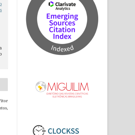
o
s
a
o
itor
tos,