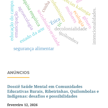
residências kalunga
pesquisa empírica
ecofeminismo
educação do campo.
cunha
agroecologia
mulheres
intencionalidades.
sociobiodiversidade
ecologia
emancipação
gênero
´Ética
tic
estado da arte
decolonialidade
quilombos
segurança alimentar
ANÚNCIOS
Dossiê Saúde Mental em Comunidades
Educativas Rurais, Ribeirinhas, Quilombolas e
Indígenas: desafios e possibilidades
fevereiro 12, 2026