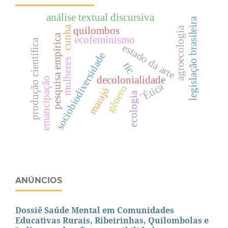
análise textual discursiva
legislação brasileira
cunha
agroecologia
quilombos
pesquisa empírica
ecofeminismo
produção científica
estado da arte
sociobiodiversidade
mulheres
tic
decolonialidade
emancipação
´Ética
gênero
marajó
ecologia
ANÚNCIOS
Dossiê Saúde Mental em Comunidades
Educativas Rurais, Ribeirinhas, Quilombolas e