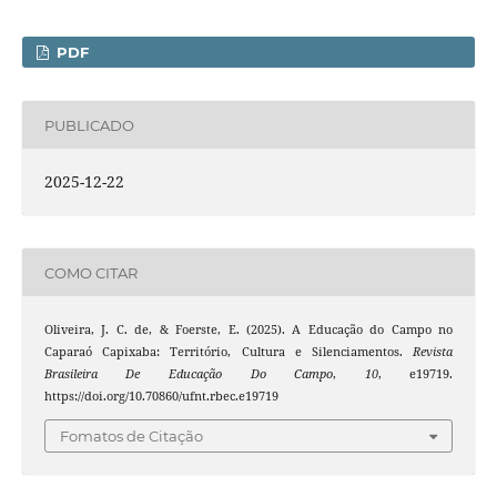
PDF
PUBLICADO
2025-12-22
COMO CITAR
Oliveira, J. C. de, & Foerste, E. (2025). A Educação do Campo no
Caparaó Capixaba: Território, Cultura e Silenciamentos.
Revista
Brasileira De Educação Do Campo
,
10
, e19719.
https://doi.org/10.70860/ufnt.rbec.e19719
Fomatos de Citação