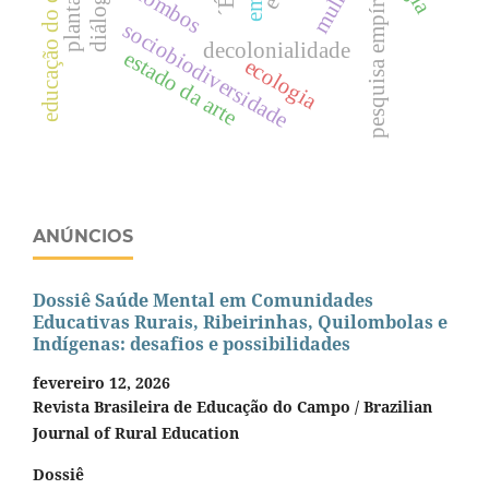
educação do campo.
quilombos
pesquisa empírica
sociobiodiversidade
decolonialidade
estado da arte
ecologia
ANÚNCIOS
Dossiê Saúde Mental em Comunidades
Educativas Rurais, Ribeirinhas, Quilombolas e
Indígenas: desafios e possibilidades
fevereiro 12, 2026
Revista Brasileira de Educação do Campo / Brazilian
Journal of Rural Education
Dossiê