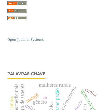
Open Journal Systems
PALAVRAS-CHAVE
mulheres rurais
plantas medicinais
diálogo de saberes
ecofeminismo
cunha
agroecologia
emancipação
marajó
tic
gênero
mulheres
´Ética