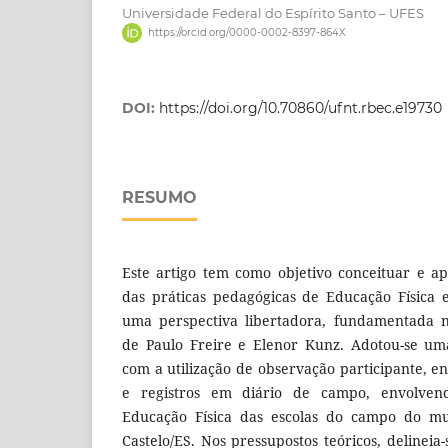
Universidade Federal do Espírito Santo – UFES
https://orcid.org/0000-0002-8397-864X
DOI:
https://doi.org/10.70860/ufnt.rbec.e19730
RESUMO
Este artigo tem como objetivo conceituar e 
das práticas pedagógicas de Educação Física
uma perspectiva libertadora, fundamentada na
de Paulo Freire e Elenor Kunz. Adotou-se um
com a utilização de observação participante, e
e registros em diário de campo, envolvend
Educação Física das escolas do campo do mu
Castelo/ES. Nos pressupostos teóricos, delinei