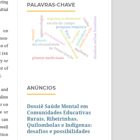
aring
PALAVRAS-CHAVE
itial
agroecologia
segurança alimentar
cunha
ditadura militar brasileira
escola do campo
pesquisa empírica
estado da arte
e on
´Ética
sociobiodiversidade
quilombos
marajó
ecologia
ecofeminismo
 non-
gênero
decolonialidade
on of
emancipação
tic
mulheres
l (ex
plantas medicinais
ry or
nt of
.
ANÚNCIOS
 and
line
or on
Dossiê Saúde Mental em
re or
Comunidades Educativas
Rurais, Ribeirinhas,
t can
Quilombolas e Indígenas:
 well
desafios e possibilidades
ation