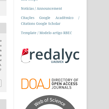
Notícias / Announcement
Citações Google Acadêmico /
Citations Google Scholar
Template / Modelo artigo RBEC
ro
s
m
a
De
0.
7