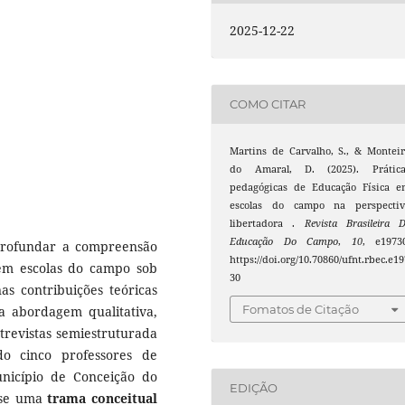
2025-12-22
COMO CITAR
Martins de Carvalho, S., & Montei
do Amaral, D. (2025). Prática
pedagógicas de Educação Física e
escolas do campo na perspectiv
libertadora .
Revista Brasileira 
Educação Do Campo
,
10
, e1973
aprofundar a compreensão
https://doi.org/10.70860/ufnt.rbec.e19
 em escolas do campo sob
30
s contribuições teóricas
Fomatos de Citação
a abordagem qualitativa,
ntrevistas semiestruturada
o cinco professores de
nicípio de Conceição do
EDIÇÃO
a-se uma
trama conceitual