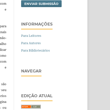
 com
ENVIAR SUBMISSÃO
a e
INFORMAÇÕES
para
nais
Para Leitores
 não-
Para Autores
alho
licar
Para Bibliotecários
como
com
a e
NAVEGAR
 são
r seu
órios
EDIÇÃO ATUAL
gina
s ou