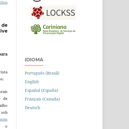
tion
 de
ive
para
IDIOMA
ista
Português (Brasil)
s:
English
Español (España)
orais
o de
Français (Canada)
alho
Deutsch
 sob
ons
 o