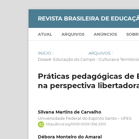
REVISTA BRASILEIRA DE EDUCA
ATUAL
ARQUIVOS
ANÚNCIOS
SOB
INÍCIO
/
ARQUIVOS
/
Dossiê: Educação do Campo - Culturas e Território
Práticas pedagógicas de 
na perspectiva libertador
Silvana Martins de Carvalho
Universidade Federal do Espírito Santo – UFES
https://orcid.org/0009-0009-1356-2305
Débora Monteiro do Amaral