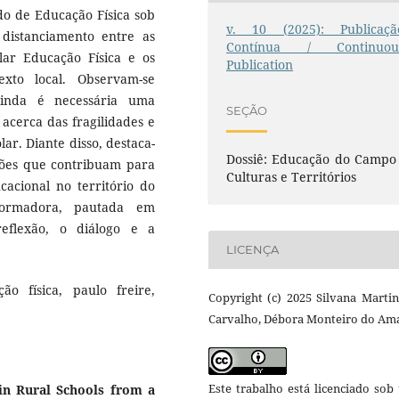
do de Educação Física sob
v. 10 (2025): Publicaçã
 distanciamento entre as
Contínua / Continuou
ar Educação Física e os
Publication
exto local. Observam-se
ainda é necessária uma
SEÇÃO
 acerca das fragilidades e
ar. Diante disso, destaca-
Dossiê: Educação do Campo 
ções que contribuam para
Culturas e Territórios
cacional no território do
formadora, pautada em
eflexão, o diálogo e a
LICENÇA
o física, paulo freire,
Copyright (c) 2025 Silvana Marti
Carvalho, Débora Monteiro do Am
Este trabalho está licenciado so
 in Rural Schools from a