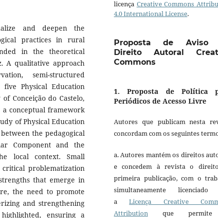
licença
Creative Commons Attribu
4.0 International License
.
ualize and deepen the
ical practices in rural
Proposta de Aviso
nded in the theoretical
Direito Autoral Creat
Commons
z. A qualitative approach
ation, semi-structured
g five Physical Education
1. Proposta de Política 
y of Conceição do Castelo,
Periódicos de Acesso Livre
ne a conceptual framework
tudy of Physical Education
Autores que publicam nesta rev
t between the pedagogical
concordam com os seguintes termo
cular Component and the
a. Autores mantém os direitos aut
he local context. Small
e concedem à revista o direit
critical problematization
primeira publicação, com o trab
strengths that emerge in
simultaneamente licenciado
fore, the need to promote
a
Licença Creative Comm
erizing and strengthening
Attribution
que permite
 highlighted, ensuring a