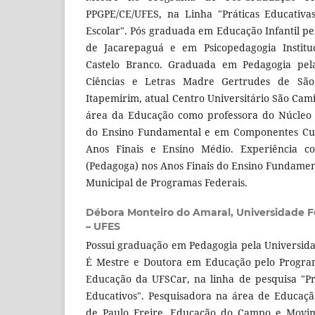
PPGPE/CE/UFES, na Linha "Práticas Educativas
Escolar". Pós graduada em Educação Infantil pe
de Jacarepaguá e em Psicopedagogia Instituc
Castelo Branco. Graduada em Pedagogia pela 
Ciências e Letras Madre Gertrudes de Sã
Itapemirim, atual Centro Universitário São Cami
área da Educação como professora do Núcleo 
do Ensino Fundamental e em Componentes Curr
Anos Finais e Ensino Médio. Experiência c
(Pedagoga) nos Anos Finais do Ensino Fundame
Municipal de Programas Federais.
Débora Monteiro do Amaral,
Universidade F
– UFES
Possui graduação em Pedagogia pela Universida
É Mestre e Doutora em Educação pelo Progr
Educação da UFSCar, na linha de pesquisa "Prá
Educativos". Pesquisadora na área de Educaçã
de Paulo Freire, Educação do Campo e Movim