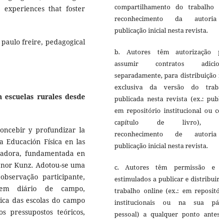
compartilhamento do trabalho
 experiences that foster
reconhecimento da autori
publicação inicial nesta revista.
 paulo freire, pedagogical
b. Autores têm autorização 
assumir contratos adicio
separadamente, para distribuição
exclusiva da versão do trab
n escuelas rurales desde
publicada nesta revista (ex.: pub
em repositório institucional ou 
capítulo de livro), 
concebir y profundizar la
reconhecimento de autori
a Educación Física en las
publicação inicial nesta revista.
rtadora, fundamentada en
Elenor Kunz. Adotou-se uma
c. Autores têm permissão e
observação participante,
estimulados a publicar e distribui
s em diário de campo,
trabalho online (ex.: em reposit
sica das escolas do campo
institucionais ou na sua pá
s pressupostos teóricos,
pessoal) a qualquer ponto ante