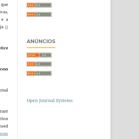
 que
ivas,
 e a
eja
O
ANÚNCIOS
tice
cess
urnal
Open Journal Systems
grant
ation
ensed
mons