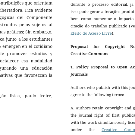
ontribuições que orientam
durante o processo editorial, já
libertadora. Fica evidente
isso pode gerar alterações produt
agógicas del Componente
bem como aumentar o impacto
struidos pelos sujetos al
citação do trabalho publicado (V
as práticas; Sin embargo,
Efeito do Acesso Livre
).
ca junto a los estudiantes
ue emergen en el cotidiano
Proposal for Copyright No
 de promover estudios y
Creative Commons
ortalecer esa modalidad
1. Policy Proposal to Open Ac
egurando una educación
Journals
ativas que favorezcan la
Authors who publish with this jo
agree to the following terms:
o física, paulo freire,
A. Authors retain copyright and 
the journal right of first public
with the work simultaneously lic
under the
Creative Com