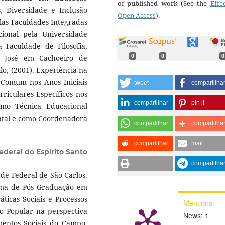
of published work (See the
Effe
, Diversidade e Inclusão
Open Access
).
las Faculdades Integradas
ional pela Universidade
Faculdade de Filosofia,
0
0
0
o José em Cachoeiro de
lo, (2001). Experiência na
Comum nos Anos Iniciais
tweet
compartilha
iculares Específicos nos
compartilhar
pin it
omo Técnica Educacional
ntal e como Coordenadora
compartilhar
compartilha
compartilhar
mail
ederal do Espírito Santo
compartilha
de Federal de São Carlos.
ama de Pós Graduação em
ticas Sociais e Processos
Mentions
o Popular na perspectiva
News:
1
entos Sociais do Campo.