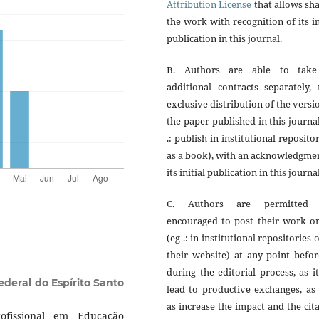
Attribution License
that allows sh
the work with recognition of its in
publication in this journal.
B. Authors are able to tak
additional contracts separately,
exclusive distribution of the versi
the paper published in this journa
.: publish in institutional reposito
as a book), with an acknowledgme
its initial publication in this journal
C. Authors are permitted
encouraged to post their work on
(eg .: in institutional repositories 
their website) at any point befo
during the editorial process, as i
ederal do Espírito Santo
lead to productive exchanges, as
as increase the impact and the cit
fissional em Educação