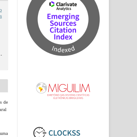
o
s
-
ns de
aral
b uma