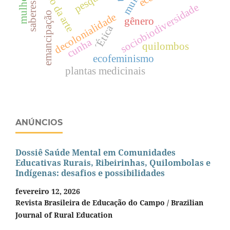
estado da arte
sociobiodiversidade
emancipação
decolonialidade
gênero
´Ética
cunha
quilombos
ecofeminismo
plantas medicinais
ANÚNCIOS
Dossiê Saúde Mental em Comunidades
Educativas Rurais, Ribeirinhas, Quilombolas e
Indígenas: desafios e possibilidades
fevereiro 12, 2026
Revista Brasileira de Educação do Campo / Brazilian
Journal of Rural Education