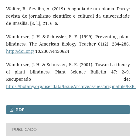
Walter, B.; Sevilha, A. (2019). A agonia de um bioma. Darcy:
revista de jornalismo científico e cultural da universidade
de Brasília, [S. l.], 21, 6–6.
Wandersee, J. H. & Schussler, E. E. (1999). Preventing plant
blindness. The American Biology Teacher 61(2), 284–286.
http://doi.org/
10.2307/4450624
Wandersee, J. H. & Schussler, E. E. (2001). Toward a theory
of plant blindness. Plant Science Bulletin 47: 2–9.
Recuperado de:
https://botany.org/userdata/IssueArchive/issues/originalfile/PS
PDF
PUBLICADO