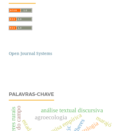
Open Journal Systems
PALAVRAS-CHAVE
saberes do campo
mulheres rurais
análise textual discursiva
pesquisa empírica
agroecologia
marajó
mulheres
ecologia
tic