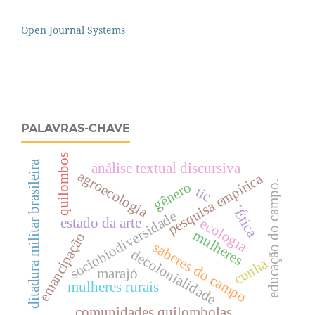
Open Journal Systems
PALAVRAS-CHAVE
quilombos
ditadura militar brasileira
análise textual discursiva
agroecologia
pesquisa empírica
educação do campo.
gênero
tic
´Ética
sociobiodiversidade
estado da arte
ecologia
mulheres
emancipação
saberes do campo
decolonialidade
cunha
marajó
mulheres rurais
comunidades quilombolas