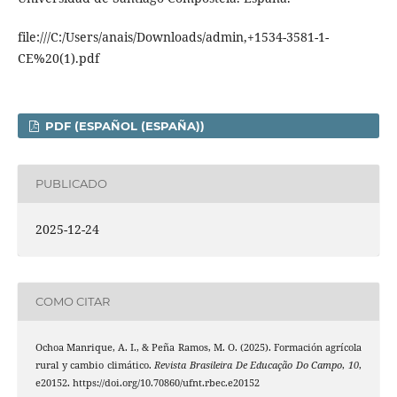
file:///C:/Users/anais/Downloads/admin,+1534-3581-1-
CE%20(1).pdf
PDF (ESPAÑOL (ESPAÑA))
PUBLICADO
2025-12-24
COMO CITAR
Ochoa Manrique, A. I., & Peña Ramos, M. O. (2025). Formación agrícola
rural y cambio climático.
Revista Brasileira De Educação Do Campo
,
10
,
e20152. https://doi.org/10.70860/ufnt.rbec.e20152