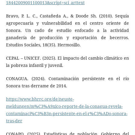
18442009001100013&script=sci_arttext
Bravo, P. L. C., Castañeda A., & Doode Sh. (2010). Sequía
agropecuaria y vulnerabilidad en el centro oriente de
Sonora. Un cado de estudio enfocado a la actividad
ganadería de producción y exportación de becerros.
Estudios Sociales, 18(35). Hermosillo.
CEPAL – UNICEF. (2025). El impacto del cambio climático en
la pobreza infantil y juvenil.
CONAGUA. (2024). Contaminación persistente en el río
Sonora tras derrame de 2014.
https://www.bhrrc.org/de/neuste-
meldungen/m%C3%A9xico-reporte-de-la-conagua-revela-
contaminaci%C3%B3n-persistente-en-el-r%C3%ADo-sonora-
tras-der
CONAPO, (2025). Estadísticas de población. Gobierno del