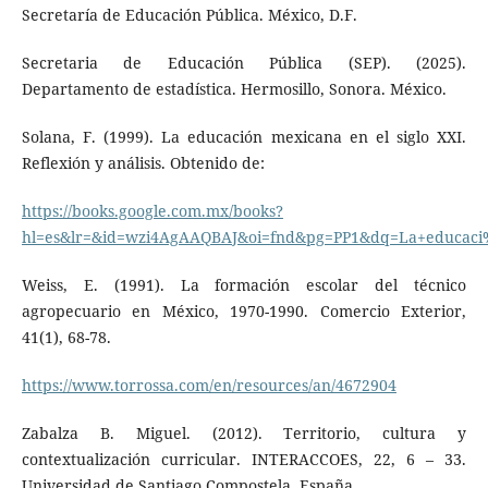
Secretaría de Educación Pública. México, D.F.
Secretaria de Educación Pública (SEP). (2025).
Departamento de estadística. Hermosillo, Sonora. México.
Solana, F. (1999). La educación mexicana en el siglo XXI.
Reflexión y análisis. Obtenido de:
https://books.google.com.mx/books?
hl=es&lr=&id=wzi4AgAAQBAJ&oi=fnd&pg=PP1&dq=La+educac
Weiss, E. (1991). La formación escolar del técnico
agropecuario en México, 1970-1990. Comercio Exterior,
41(1), 68-78.
https://www.torrossa.com/en/resources/an/4672904
Zabalza B. Miguel. (2012). Territorio, cultura y
contextualización curricular. INTERACCOES, 22, 6 – 33.
Universidad de Santiago Compostela. España.