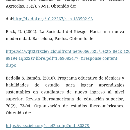
Agrícolas, 35(2), 79-91. Obtenido de:
doi:
http://dx.doi.org/10.22267/rcia.183502.93
Beck, U. (2002). La Sociedad del Riesgo. Hacia una nueva
modernidad. Barcelona, Paidos. Obtenido de:
https://d1wqtxts1xzle7.cloudfront.net/60663525/Texto_Beck_12
88194-1qbz2zv-libre.pdf?1569085477=&response-content-
dispo
Bedolla S. Ramón. (2018). Programa educativo de técnicas y
habilidades de estudio para lograr aprendizajes
sustentables en estudiantes de nuevo ingreso al nivel
superior. Revista Iberoamericana de educación superior,
76(2), 73-94. Organización de estudios Iberoaméricanos.
Obtenido de:
https://ve.scielo.org/sciel2o.php?pid=S0378-