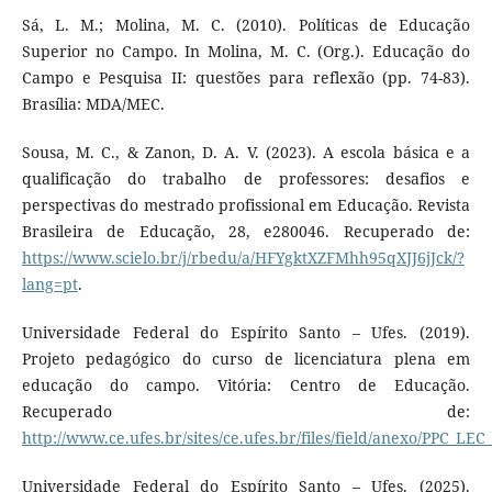
Sá, L. M.; Molina, M. C. (2010). Políticas de Educação
Superior no Campo. In Molina, M. C. (Org.). Educação do
Campo e Pesquisa II: questões para reflexão (pp. 74-83).
Brasília: MDA/MEC.
Sousa, M. C., & Zanon, D. A. V. (2023). A escola básica e a
qualificação do trabalho de professores: desafios e
perspectivas do mestrado profissional em Educação. Revista
Brasileira de Educação, 28, e280046. Recuperado de:
https://www.scielo.br/j/rbedu/a/HFYgktXZFMhh95qXJJ6jJck/?
lang=pt
.
Universidade Federal do Espírito Santo – Ufes. (2019).
Projeto pedagógico do curso de licenciatura plena em
educação do campo. Vitória: Centro de Educação.
Recuperado de:
http://www.ce.ufes.br/sites/ce.ufes.br/files/field/anexo/PPC_LEC
Universidade Federal do Espírito Santo – Ufes. (2025).