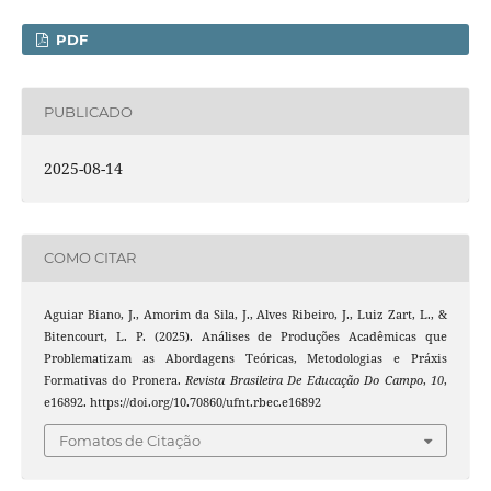
PDF
PUBLICADO
2025-08-14
COMO CITAR
Aguiar Biano, J., Amorim da Sila, J., Alves Ribeiro, J., Luiz Zart, L., &
Bitencourt, L. P. (2025). Análises de Produções Acadêmicas que
Problematizam as Abordagens Teóricas, Metodologias e Práxis
Formativas do Pronera.
Revista Brasileira De Educação Do Campo
,
10
,
e16892. https://doi.org/10.70860/ufnt.rbec.e16892
Fomatos de Citação