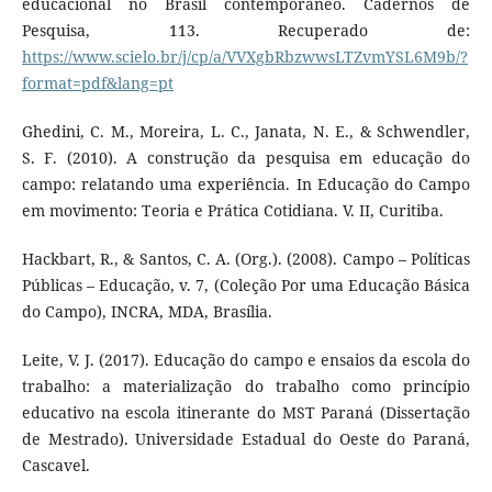
educacional no Brasil contemporâneo. Cadernos de
Pesquisa, 113. Recuperado de:
https://www.scielo.br/j/cp/a/VVXgbRbzwwsLTZvmYSL6M9b/?
format=pdf&lang=pt
Ghedini, C. M., Moreira, L. C., Janata, N. E., & Schwendler,
S. F. (2010). A construção da pesquisa em educação do
campo: relatando uma experiência. In Educação do Campo
em movimento: Teoria e Prática Cotidiana. V. II, Curitiba.
Hackbart, R., & Santos, C. A. (Org.). (2008). Campo – Políticas
Públicas – Educação, v. 7, (Coleção Por uma Educação Básica
do Campo), INCRA, MDA, Brasília.
Leite, V. J. (2017). Educação do campo e ensaios da escola do
trabalho: a materialização do trabalho como princípio
educativo na escola itinerante do MST Paraná (Dissertação
de Mestrado). Universidade Estadual do Oeste do Paraná,
Cascavel.