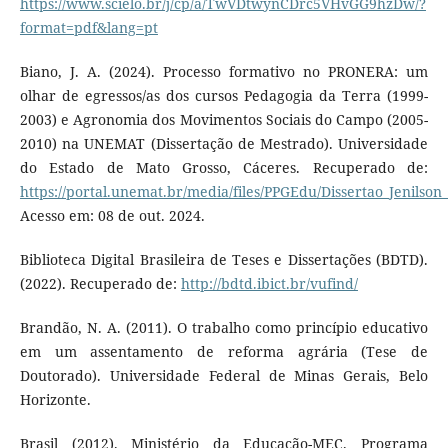
https://www.scielo.br/j/cp/a/TwVDtwynCDrc5VHvGG9hzDw/?
format=pdf&lang=pt
Biano, J. A. (2024). Processo formativo no PRONERA: um
olhar de egressos/as dos cursos Pedagogia da Terra (1999-
2003) e Agronomia dos Movimentos Sociais do Campo (2005-
2010) na UNEMAT (Dissertação de Mestrado). Universidade
do Estado de Mato Grosso, Cáceres. Recuperado de:
https://portal.unemat.br/media/files/PPGEdu/Dissertao_Jenilso
Acesso em: 08 de out. 2024.
Biblioteca Digital Brasileira de Teses e Dissertações (BDTD).
(2022). Recuperado de:
http://bdtd.ibict.br/vufind/
Brandão, N. A. (2011). O trabalho como princípio educativo
em um assentamento de reforma agrária (Tese de
Doutorado). Universidade Federal de Minas Gerais, Belo
Horizonte.
Brasil (2012). Ministério da Educação-MEC. Programa