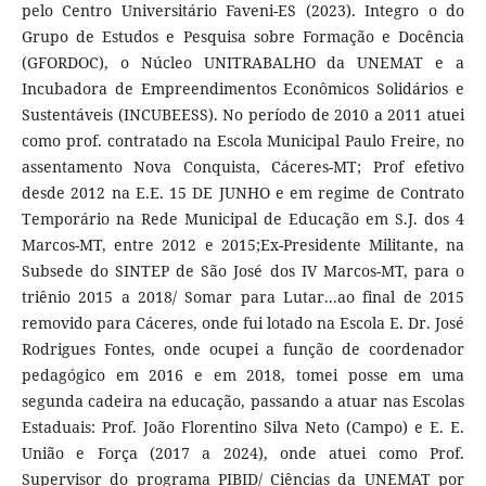
pelo Centro Universitário Faveni-ES (2023). Integro o do
Grupo de Estudos e Pesquisa sobre Formação e Docência
(GFORDOC), o Núcleo UNITRABALHO da UNEMAT e a
Incubadora de Empreendimentos Econômicos Solidários e
Sustentáveis (INCUBEESS). No período de 2010 a 2011 atuei
como prof. contratado na Escola Municipal Paulo Freire, no
assentamento Nova Conquista, Cáceres-MT; Prof efetivo
desde 2012 na E.E. 15 DE JUNHO e em regime de Contrato
Temporário na Rede Municipal de Educação em S.J. dos 4
Marcos-MT, entre 2012 e 2015;Ex-Presidente Militante, na
Subsede do SINTEP de São José dos IV Marcos-MT, para o
triênio 2015 a 2018/ Somar para Lutar...ao final de 2015
removido para Cáceres, onde fui lotado na Escola E. Dr. José
Rodrigues Fontes, onde ocupei a função de coordenador
pedagógico em 2016 e em 2018, tomei posse em uma
segunda cadeira na educação, passando a atuar nas Escolas
Estaduais: Prof. João Florentino Silva Neto (Campo) e E. E.
União e Força (2017 a 2024), onde atuei como Prof.
Supervisor do programa PIBID/ Ciências da UNEMAT por