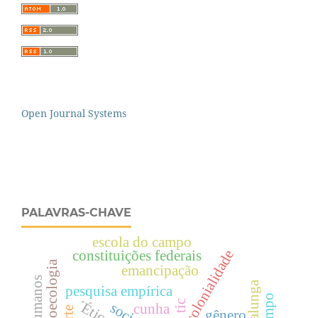
Open Journal Systems
PALAVRAS-CHAVE
escola do campo
decolonialidade
constituições federais
agroecologia
emancipação
pesquisa empírica
´Ética
tic
cunha
gênero