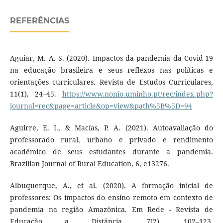
REFERÊNCIAS
Aguiar, M. A. S. (2020). Impactos da pandemia da Covid-19
na educação brasileira e seus reflexos nas políticas e
orientações curriculares. Revista de Estudos Curriculares,
11(1), 24–45.
https://www.nonio.uminho.pt/rec/index.php?
journal=rec&page=article&op=view&path%5B%5D=94
Aguirre, E. I., & Macías, P. A. (2021). Autoavaliação do
professorado rural, urbano e privado e rendimento
acadêmico de seus estudantes durante a pandemia.
Brazilian Journal of Rural Education, 6, e13276.
Albuquerque, A., et al. (2020). A formação inicial de
professores: Os impactos do ensino remoto em contexto de
pandemia na região Amazônica. Em Rede - Revista de
Educação a Distância, 7(2), 102–123.