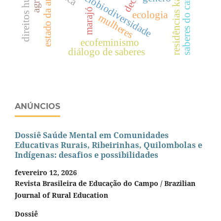
direitos humanos
residências kalunga
saberes do campo
sociobiodiversidade
estado da arte
marajó
ecologia
mulheres
ecofeminismo
diálogo de saberes
ANÚNCIOS
Dossiê Saúde Mental em Comunidades
Educativas Rurais, Ribeirinhas, Quilombolas e
Indígenas: desafios e possibilidades
fevereiro 12, 2026
Revista Brasileira de Educação do Campo / Brazilian
Journal of Rural Education
Dossiê