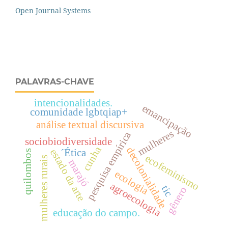
Open Journal Systems
PALAVRAS-CHAVE
intencionalidades.
emancipação
comunidade lgbtqiap+
análise textual discursiva
mulheres
pesquisa empírica
sociobiodiversidade
cunha
decolonialidade
estado da arte
´Ética
quilombos
ecofeminismo
mulheres rurais
marajó
ecologia
agroecologia
tic
gênero
educação do campo.