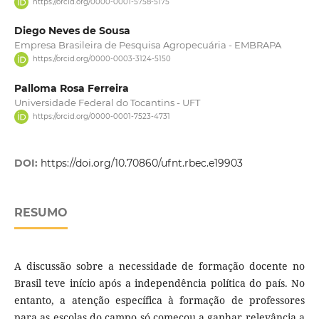
https://orcid.org/0000-0001-5758-5175
Diego Neves de Sousa
Empresa Brasileira de Pesquisa Agropecuária - EMBRAPA
https://orcid.org/0000-0003-3124-5150
Palloma Rosa Ferreira
Universidade Federal do Tocantins - UFT
https://orcid.org/0000-0001-7523-4731
DOI:
https://doi.org/10.70860/ufnt.rbec.e19903
RESUMO
A discussão sobre a necessidade de formação docente no
Brasil teve início após a independência política do país. No
entanto, a atenção específica à formação de professores
para as escolas do campo só começou a ganhar relevância a