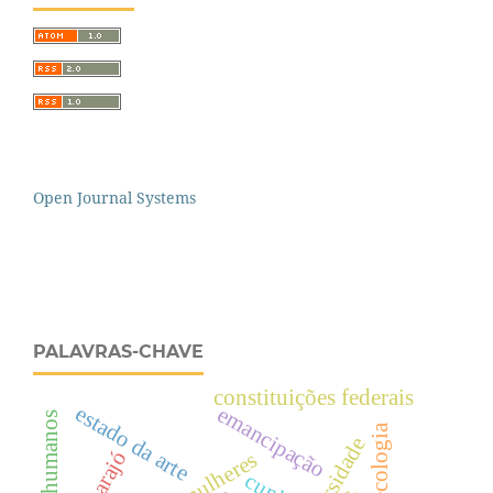
Open Journal Systems
PALAVRAS-CHAVE
constituições federais
estado da arte
emancipação
direitos humanos
agroecologia
marajó
mulheres