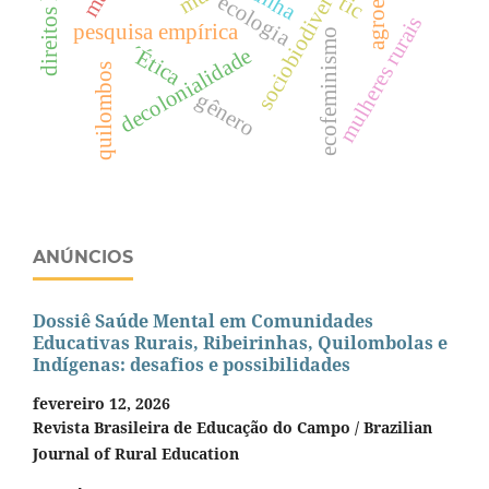
sociobiodiversidade
cunha
ecologia
tic
mulheres rurais
pesquisa empírica
ecofeminismo
´Ética
decolonialidade
quilombos
gênero
ANÚNCIOS
Dossiê Saúde Mental em Comunidades
Educativas Rurais, Ribeirinhas, Quilombolas e
Indígenas: desafios e possibilidades
fevereiro 12, 2026
Revista Brasileira de Educação do Campo / Brazilian
Journal of Rural Education