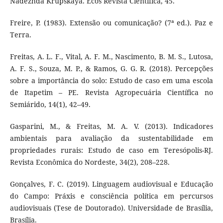
Nadezhda Krupskaya. Ecos Revista Científica, 45.
Freire, P. (1983). Extensão ou comunicação? (7ª ed.). Paz e
Terra.
Freitas, A. L. F., Vital, A. F. M., Nascimento, B. M. S., Lutosa,
A. F. S., Souza, M. P., & Ramos, G. G. R. (2018). Percepções
sobre a importância do solo: Estudo de caso em uma escola
de Itapetim – PE. Revista Agropecuária Científica no
Semiárido, 14(1), 42–49.
Gasparini, M., & Freitas, M. A. V. (2013). Indicadores
ambientais para avaliação da sustentabilidade em
propriedades rurais: Estudo de caso em Teresópolis-RJ.
Revista Econômica do Nordeste, 34(2), 208–228.
Gonçalves, F. C. (2019). Linguagem audiovisual e Educação
do Campo: Práxis e consciência política em percursos
audiovisuais (Tese de Doutorado). Universidade de Brasília,
Brasília.