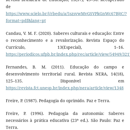
de
https://www.scielo.br/j/rbedu/a/5szsvwMvGSVPkGnWc67BjtC/?
format=pdf&lang=pt
Candau, V. M. F. (2020). Saberes culturais e educação: Entre
o reconhecimento e a revalorização. Revista Espaço do
Currículo, 13(Especial), 1–16.
https://periodicos.ufpb.br/index.php/rec/article/view/54949/32
Fernandes, B. M. (2011). Educação do campo e
desenvolvimento territorial rural. Revista NERA, 14(18),
125–135. Disponível em
https://revista.fct.unesp.br/index.php/nera/article/view/1348
Freire, P. (1987). Pedagogia do oprimido. Paz e Terra.
Freire, P. (1996). Pedagogia da autonomia: Saberes
necessários à prática educativa (23ª ed.). São Paulo: Paz e
Terra.