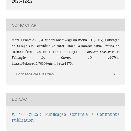
2025-12-22
COMO CITAR
Morais Barcelos, J., & Midori Kashiwagi da Rocha , H. (2025). Educação
do Campo em Território Caiçara: Temas Geradores como Prática de
(Re)Existência nas Ilhas de Guaraqueçaba-PR.
Revista Brasileira De
Educação Do Campo
,
10
, e19764.
https://doi.org/10.70860/ufnt.rbec.e19764
Fomatos de Citação
EDIÇÃO
v. 10 (2025): Publicação Contínua / Continuous
Publication