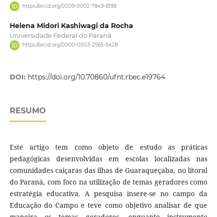
https://orcid.org/0009-0002-7849-8198
Helena Midori Kashiwagi da Rocha
Universidade Federal do Paraná
https://orcid.org/0000-0003-2565-5428
DOI:
https://doi.org/10.70860/ufnt.rbec.e19764
RESUMO
Este artigo tem como objeto de estudo as práticas
pedagógicas desenvolvidas em escolas localizadas nas
comunidades caiçaras das ilhas de Guaraqueçaba, no litoral
do Paraná, com foco na utilização de temas geradores como
estratégia educativa. A pesquisa insere-se no campo da
Educação do Campo e teve como objetivo analisar de que
maneira os temas geradores, enquanto instrumento