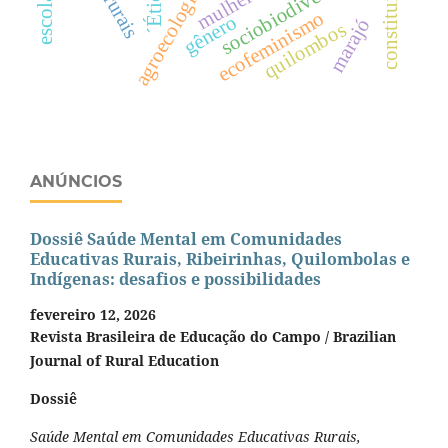
sociobiodiversidade
mulheres
agroecologia
´Ética
ecofeminismo
gênero
marajó
quilombos
ANÚNCIOS
Dossiê Saúde Mental em Comunidades
Educativas Rurais, Ribeirinhas, Quilombolas e
Indígenas: desafios e possibilidades
fevereiro 12, 2026
Revista Brasileira de Educação do Campo / Brazilian
Journal of Rural Education
Dossiê
Saúde Mental em Comunidades Educativas Rurais,