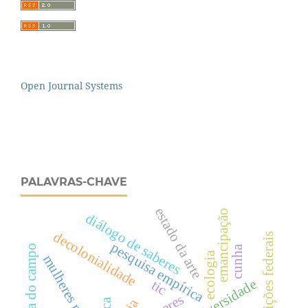
Open Journal Systems
PALAVRAS-CHAVE
estado da arte
emancipação
diálogo de saberes
decolonialidade
constituições federais
pesquisa empírica
escola do campo
cunha
ecologia
mulheres rurais
tic