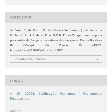
COMO CITAR
da Costa, C., de Castro, B., de Oliveira Rodrigues , J., de Souza da
Cunha, N. A., & Enderle, R. A. (2025). Educa Pampa: uma proposta
para cuidar da Pampa e dos saberes de suas gentes.
Revista Brasileira
De Educação Do Campo
,
10
, e19822.
https://doi.org/10.70860/ufnt.rbec.e19822
Fomatos de Citação
EDIÇÃO
v. 10 (2025): Publicação Contínua / Continuous
Publication
SEÇÃO