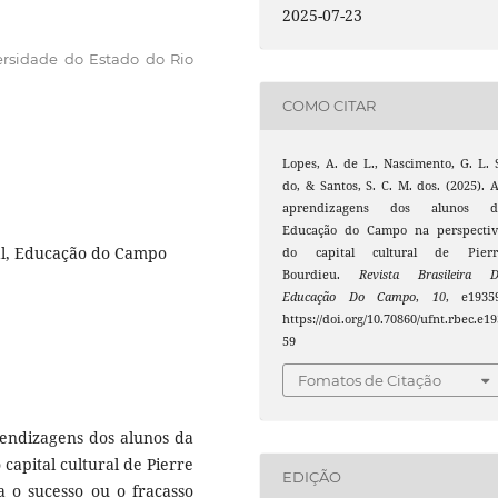
2025-07-23
ersidade do Estado do Rio
COMO CITAR
Lopes, A. de L., Nascimento, G. L. 
do, & Santos, S. C. M. dos. (2025). 
aprendizagens dos alunos d
Educação do Campo na perspectiv
al, Educação do Campo
do capital cultural de Pierr
Bourdieu.
Revista Brasileira D
Educação Do Campo
,
10
, e1935
https://doi.org/10.70860/ufnt.rbec.e19
59
Fomatos de Citação
rendizagens dos alunos da
capital cultural de Pierre
EDIÇÃO
a o sucesso ou o fracasso