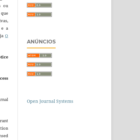
s ou
 que
ivas,
 e a
eja
O
ANÚNCIOS
tice
cess
urnal
Open Journal Systems
grant
ation
ensed