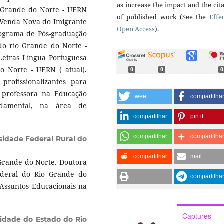
as increase the impact and the cit
 Grande do Norte - UERN
of published work (See the
Effe
e Venda Nova do Imigrante
Open Access
).
rograma de Pós-graduação
do rio Grande do Norte -
etras Língua Portuguesa
o Norte - UERN ( atual).
0
0
0
rofissionalizantes para
 professora na Educação
tweet
compartilha
ndamental, na área de
compartilhar
pin it
compartilhar
compartilha
sidade Federal Rural do
compartilhar
mail
 Grande do Norte. Doutora
ederal do Rio Grande do
compartilha
Assuntos Educacionais na
Captures
sidade do Estado do Rio