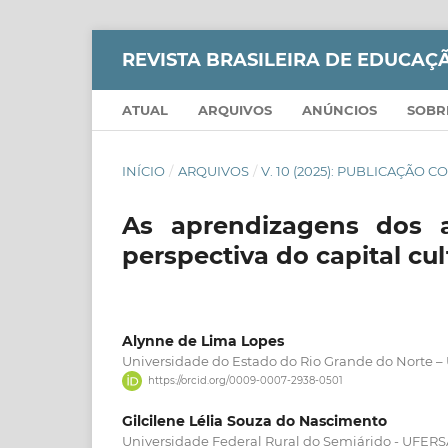
REVISTA BRASILEIRA DE EDUCA
ATUAL
ARQUIVOS
ANÚNCIOS
SOB
INÍCIO
/
ARQUIVOS
/
V. 10 (2025): PUBLICAÇÃO
As aprendizagens dos
perspectiva do capital cul
Alynne de Lima Lopes
Universidade do Estado do Rio Grande do Norte 
https://orcid.org/0009-0007-2938-0501
Gilcilene Lélia Souza do Nascimento
Universidade Federal Rural do Semiárido - UFER