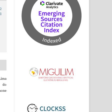
o
s
Lima
a do
mone