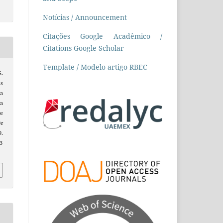
Notícias / Announcement
Citações Google Acadêmico /
Citations Google Scholar
Template / Modelo artigo RBEC
S.
As
a
a
e
e
9.
3