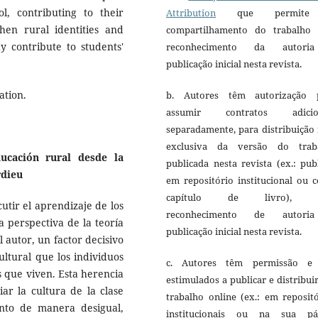
ol, contributing to their
Attribution
que permite
hen rural identities and
compartilhamento do trabalho
ay contribute to students'
reconhecimento da autori
publicação inicial nesta revista.
ation.
b. Autores têm autorização 
assumir contratos adicio
separadamente, para distribuição
exclusiva da versão do trab
ucación rural desde la
publicada nesta revista (ex.: pub
rdieu
em repositório institucional ou 
capítulo de livro), 
cutir el aprendizaje de los
reconhecimento de autori
 perspectiva de la teoría
publicação inicial nesta revista.
l autor, un factor decisivo
cultural que los individuos
c. Autores têm permissão e
s que viven. Esta herencia
estimulados a publicar e distribui
giar la cultura de la clase
trabalho online (ex.: em reposit
ento de manera desigual,
institucionais ou na sua pá