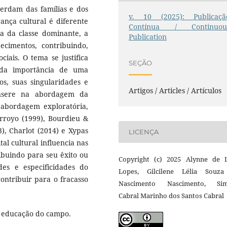
 herdam das famílias e dos
v. 10 (2025): Publicaçã
ança cultural é diferente
Contínua / Continuou
ura da classe dominante, a
Publication
ecimentos, contribuindo,
iais. O tema se justifica
SEÇÃO
 da importância de uma
s, suas singularidades e
Artigos / Articles / Artículos
insere na abordagem da
e abordagem exploratória,
Arroyo (1999), Bourdieu &
3), Charlot (2014) e Xypas
LICENÇA
al cultural influencia nas
ribuindo para seu êxito ou
Copyright (c) 2025 Alynne de 
des e especificidades do
Lopes, Gilcilene Lélia Souz
ontribuir para o fracasso
Nascimento Nascimento, Si
Cabral Marinho dos Santos Cabral
l, educação do campo.