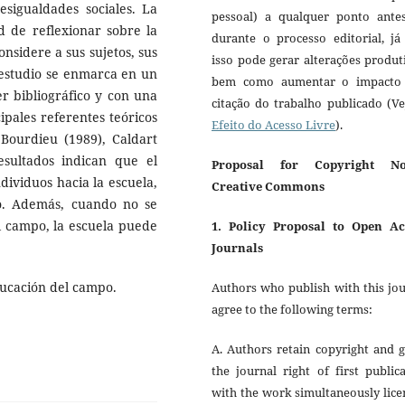
esigualdades sociales. La
pessoal) a qualquer ponto ante
d de reflexionar sobre la
durante o processo editorial, já
sidere a sus sujetos, sus
isso pode gerar alterações produt
e estudio se enmarca en un
bem como aumentar o impacto
er bibliográfico y con una
citação do trabalho publicado (V
ipales referentes teóricos
Efeito do Acesso Livre
).
 Bourdieu (1989), Caldart
esultados indican que el
Proposal for Copyright No
ndividuos hacia la escuela,
Creative Commons
o. Además, cuando no se
el campo, la escuela puede
1. Policy Proposal to Open Ac
Journals
ducación del campo.
Authors who publish with this jo
agree to the following terms:
A. Authors retain copyright and 
the journal right of first public
with the work simultaneously lic