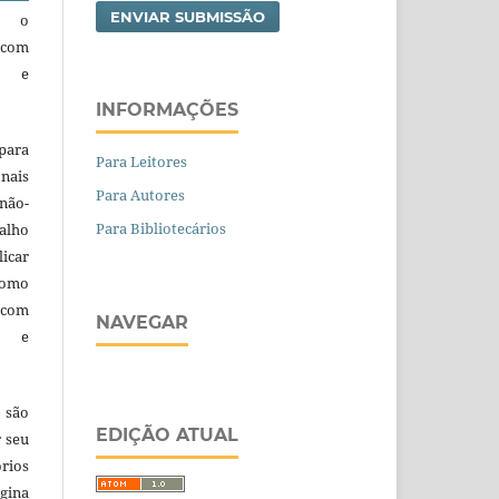
ENVIAR SUBMISSÃO
 o
 com
a e
INFORMAÇÕES
para
Para Leitores
nais
Para Autores
 não-
Para Bibliotecários
alho
licar
como
com
NAVEGAR
a e
 são
EDIÇÃO ATUAL
r seu
órios
gina