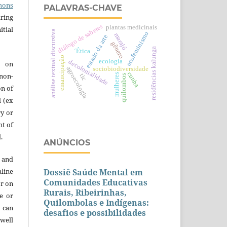
mons
PALAVRAS-CHAVE
aring
diálogo de saberes
plantas medicinais
itial
análise textual discursiva
ecofeminismo
marajó
estado da arte
gênero
residências kalunga
´Ética
emancipação
ecologia
decolonialidade
e on
agroecologia
sociobiodiversidade
cunha
 non-
mulheres
tic
quilombos
on of
l (ex
ry or
nt of
.
ANÚNCIOS
 and
line
Dossiê Saúde Mental em
Comunidades Educativas
or on
Rurais, Ribeirinhas,
re or
Quilombolas e Indígenas:
t can
desafios e possibilidades
 well