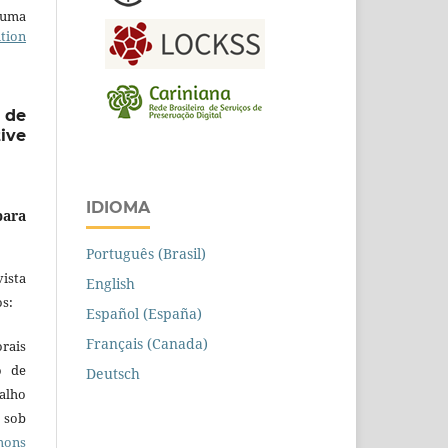
b uma
tion
 de
ive
IDIOMA
para
Português (Brasil)
ista
English
s:
Español (España)
Français (Canada)
orais
o de
Deutsch
alho
 sob
ons