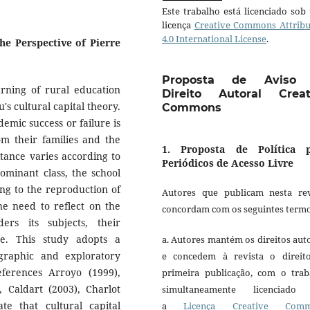
Este trabalho está licenciado so
licença
Creative Commons Attribu
4.0 International License
.
he Perspective of Pierre
Proposta de Aviso
arning of rural education
Direito Autoral Creat
's cultural capital theory.
Commons
demic success or failure is
rom their families and the
1. Proposta de Política 
itance varies according to
Periódicos de Acesso Livre
dominant class, the school
ng to the reproduction of
Autores que publicam nesta rev
the need to reflect on the
concordam com os seguintes termo
ers its subjects, their
ge. This study adopts a
a. Autores mantém os direitos aut
ographic and exploratory
e concedem à revista o direit
eferences Arroyo (1999),
primeira publicação, com o trab
 Caldart (2003), Charlot
simultaneamente licenciado
te that cultural capital
a
Licença Creative Comm