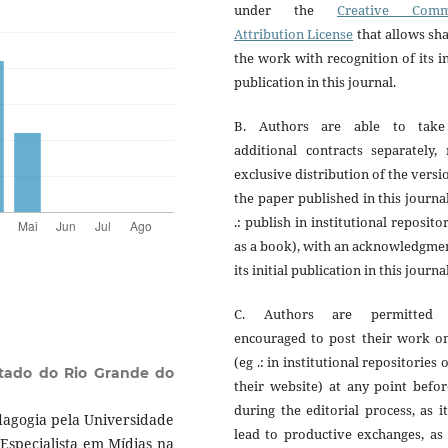
under the
Creative Com
Attribution License
that allows sh
the work with recognition of its in
publication in this journal.
B. Authors are able to tak
additional contracts separately,
exclusive distribution of the versi
the paper published in this journa
.: publish in institutional reposito
as a book), with an acknowledgme
its initial publication in this journal
C. Authors are permitted
encouraged to post their work on
(eg .: in institutional repositories 
stado do Rio Grande do
their website) at any point befo
during the editorial process, as i
dagogia pela Universidade
lead to productive exchanges, as
Especialista em Mídias na