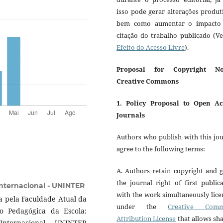
isso pode gerar alterações produt
bem como aumentar o impacto
citação do trabalho publicado (V
Efeito do Acesso Livre
).
Proposal for Copyright No
Creative Commons
1. Policy Proposal to Open Ac
Journals
Authors who publish with this jo
agree to the following terms:
A. Authors retain copyright and 
the journal right of first public
Internacional - UNINTER
with the work simultaneously lic
a pela Faculdade Atual da
under the
Creative Com
o Pedagógica da Escola:
Attribution License
that allows sh
 Internacional - UNINTER