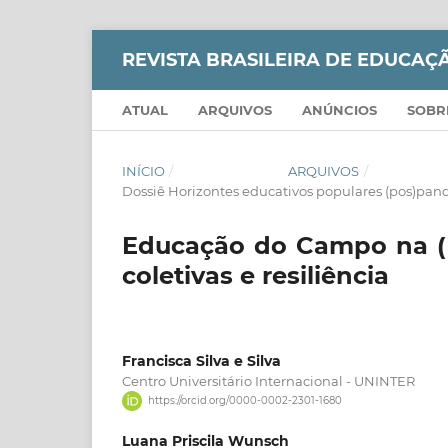
REVISTA BRASILEIRA DE EDUCA
ATUAL
ARQUIVOS
ANÚNCIOS
SOB
INÍCIO
/
ARQUIVOS
/
Dossiê Horizontes educativos populares (pos)pan
Educação do Campo na (P
coletivas e resiliência
Francisca Silva e Silva
Centro Universitário Internacional - UNINTER
https://orcid.org/0000-0002-2301-1680
Luana Priscila Wunsch