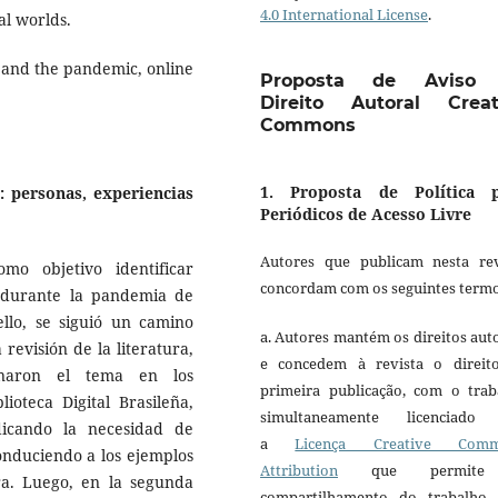
4.0 International License
.
al worlds.
 and the pandemic, online
Proposta de Aviso
Direito Autoral Creat
Commons
1. Proposta de Política 
 personas, experiencias
Periódicos de Acesso Livre
Autores que publicam nesta rev
omo objetivo identificar
concordam com os seguintes termo
l durante la pandemia de
llo, se siguió un camino
a. Autores mantém os direitos aut
revisión de la literatura,
e concedem à revista o direit
ionaron el tema en los
primeira publicação, com o trab
lioteca Digital Brasileña,
simultaneamente licenciado
dicando la necesidad de
a
Licença Creative Comm
onduciendo a los ejemplos
Attribution
que permite
ra. Luego, en la segunda
compartilhamento do trabalho