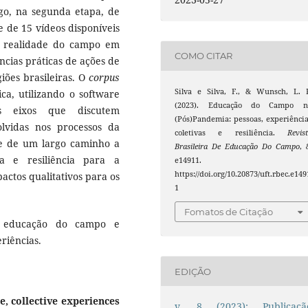
go, na segunda etapa, de
se de 15 vídeos disponíveis
a realidade do campo em
COMO CITAR
ncias práticas de ações de
iões brasileiras. O
corpus
Silva e Silva, F., & Wunsch, L. 
ica, utilizando o software
(2023). Educação do Campo n
ês eixos que discutem
(Pós)Pandemia: pessoas, experiênci
olvidas nos processos da
coletivas e resiliência.
Revis
e de um largo caminho a
Brasileira De Educação Do Campo
,
a e resiliência para a
e14911.
https://doi.org/10.20873/uft.rbec.e149
actos qualitativos para os
1
Fomatos de Citação
, educação do campo e
riências.
EDIÇÃO
e, collective experiences
v. 8 (2023): Publicaçã