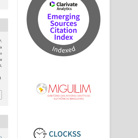
P.
a
as
ta
8
,
1
o