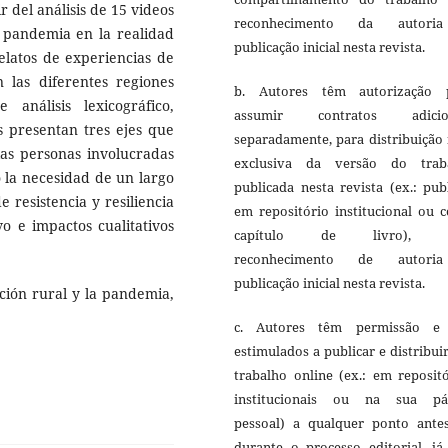
r del análisis de 15 videos
reconhecimento da autori
a pandemia en la realidad
publicação inicial nesta revista.
elatos de experiencias de
las diferentes regiones
b. Autores têm autorização 
análisis lexicográfico,
assumir contratos adicio
s presentan tres ejes que
separadamente, para distribuição
 las personas involucradas
exclusiva da versão do trab
 la necesidad de un largo
publicada nesta revista (ex.: pub
 resistencia y resiliencia
em repositório institucional ou 
vo e impactos cualitativos
capítulo de livro), 
reconhecimento de autori
publicação inicial nesta revista.
ación rural y la pandemia,
c. Autores têm permissão e
estimulados a publicar e distribui
trabalho online (ex.: em reposit
institucionais ou na sua pá
pessoal) a qualquer ponto ante
durante o processo editorial, já