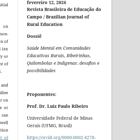
fevereiro 12, 2026
itial
Revista Brasileira de Educação do
Campo / Brazilian Journal of
Rural Education
e on
 non-
Dossiê
on of
Saúde Mental em Comunidades
l (ex
Educativas Rurais, Ribeirinhas,
ry or
Quilombolas e Indígenas: desafios e
nt of
possibilidades
.
 and
line
Proponentes:
or on
Prof. Dr. Luiz Paulo Ribeiro
re or
t can
Universidade Federal de Minas
 well
Gerais (UFMG, Brasil)
ation
https://orcid.org/0000-0002-4278-
ct of