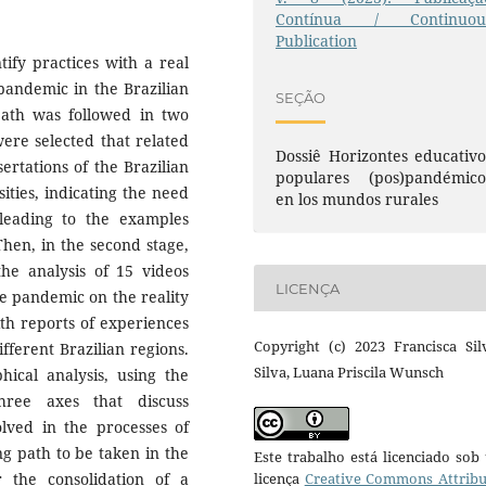
Contínua / Continuou
Publication
tify practices with a real
pandemic in the Brazilian
SEÇÃO
 path was followed in two
 were selected that related
Dossiê Horizontes educativo
ertations of the Brazilian
populares (pos)pandémico
ities, indicating the need
en los mundos rurales
leading to the examples
hen, in the second stage,
the analysis of 15 videos
LICENÇA
he pandemic on the reality
with reports of experiences
Copyright (c) 2023 Francisca Sil
fferent Brazilian regions.
Silva, Luana Priscila Wunsch
ical analysis, using the
hree axes that discuss
olved in the processes of
ng path to be taken in the
Este trabalho está licenciado so
r the consolidation of a
licença
Creative Commons Attribu