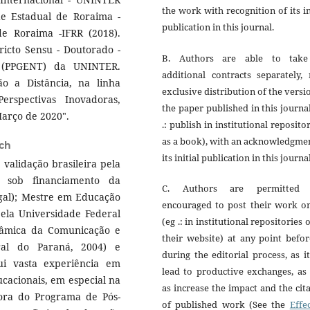
the work with recognition of its in
e Estadual de Roraima -
publication in this journal.
e Roraima -IFRR (2018).
icto Sensu - Doutorado -
B. Authors are able to tak
s (PPGENT) da UNINTER.
additional contracts separately,
o a Distância, na linha
exclusive distribution of the versi
erspectivas Inovadoras,
the paper published in this journa
Março de 2020".
.: publish in institutional reposito
as a book), with an acknowledgme
sch
its initial publication in this journal
validação brasileira pela
, sob financiamento da
C. Authors are permitted
ugal); Mestre em Educação
encouraged to post their work on
pela Universidade Federal
(eg .: in institutional repositories 
inâmica da Comunicação e
their website) at any point befo
ral do Paraná, 2004) e
during the editorial process, as i
sui vasta experiência em
lead to productive exchanges, as
cacionais, em especial na
as increase the impact and the cit
sora do Programa de Pós-
of published work (See the
Effe