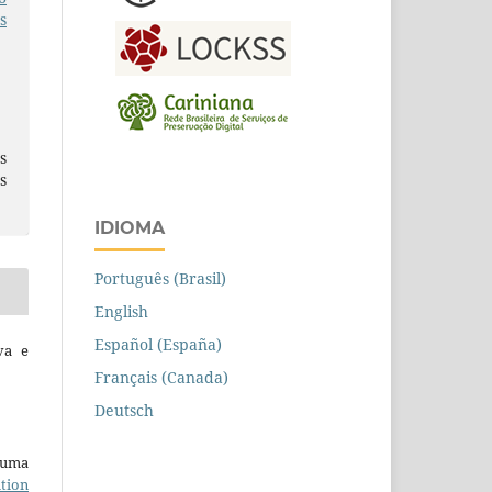
s
s
s
IDIOMA
Português (Brasil)
English
Español (España)
va e
Français (Canada)
Deutsch
b uma
tion