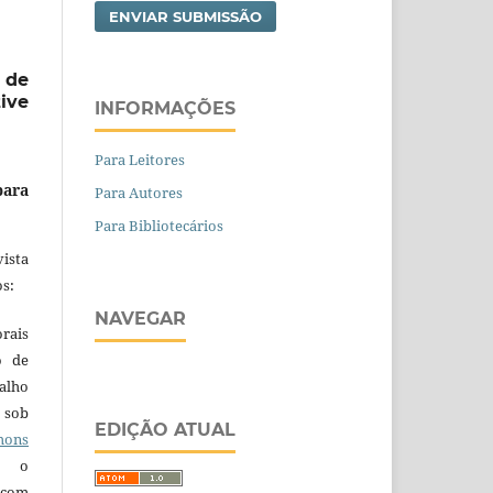
ENVIAR SUBMISSÃO
 de
ive
INFORMAÇÕES
Para Leitores
para
Para Autores
Para Bibliotecários
ista
s:
NAVEGAR
orais
o de
alho
 sob
EDIÇÃO ATUAL
ons
 o
 com