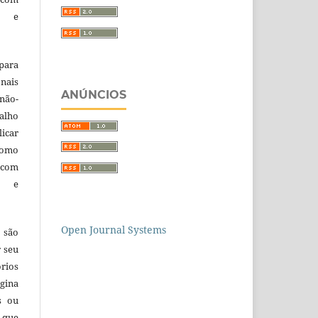
a e
para
nais
ANÚNCIOS
 não-
alho
licar
como
com
a e
Open Journal Systems
 são
r seu
órios
gina
s ou
 que