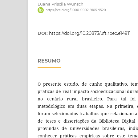
Luana Priscila Wunsch
https://orcid.org/0000-0002-9105-9520
DOI:
https://doi.org/10.20873/uft.rbec.e14911
RESUMO
O presente estudo, de cunho qualitativo, tem
práticas de real impacto socioeducacional du
no cenário rural brasileiro. Para tal foi
metodológico em duas etapas. Na primeira, d
foram selecionados trabalhos que relacionam a 
de teses e dissertações da Biblioteca Digital
provindas de universidades brasileiras, ind
conhecer práticas empíricas sobre este tem