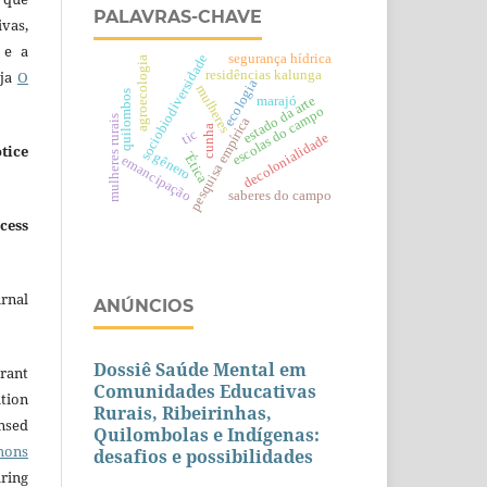
PALAVRAS-CHAVE
ivas,
 e a
segurança hídrica
sociobiodiversidade
agroecologia
residências kalunga
eja
O
ecologia
mulheres
quilombos
estado da arte
marajó
escolas do campo
mulheres rurais
pesquisa empírica
cunha
tic
decolonialidade
tice
´Ética
gênero
emancipação
saberes do campo
cess
urnal
ANÚNCIOS
Dossiê Saúde Mental em
grant
Comunidades Educativas
ation
Rurais, Ribeirinhas,
ensed
Quilombolas e Indígenas:
mons
desafios e possibilidades
aring