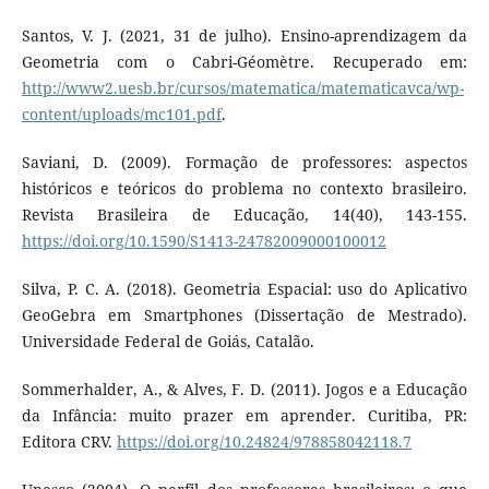
Santos, V. J. (2021, 31 de julho). Ensino-aprendizagem da
Geometria com o Cabri-Géomètre. Recuperado em:
http://www2.uesb.br/cursos/matematica/matematicavca/wp-
content/uploads/mc101.pdf
.
Saviani, D. (2009). Formação de professores: aspectos
históricos e teóricos do problema no contexto brasileiro.
Revista Brasileira de Educação, 14(40), 143-155.
https://doi.org/10.1590/S1413-24782009000100012
Silva, P. C. A. (2018). Geometria Espacial: uso do Aplicativo
GeoGebra em Smartphones (Dissertação de Mestrado).
Universidade Federal de Goiás, Catalão.
Sommerhalder, A., & Alves, F. D. (2011). Jogos e a Educação
da Infância: muito prazer em aprender. Curitiba, PR:
Editora CRV.
https://doi.org/10.24824/978858042118.7