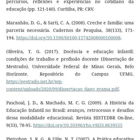
percursos, reflexões e experiências no cotidiano da
educação (pp. 121-140). Curitiba, PR: CRV.
Maranhão, D. G., & Sarti, C. A. (2008). Creche e família: uma
parceria necessária. Cadernos de Pesquisa, 38(133), 171-
194.
https://doi.org/10.1590/S0100-15742008000100008
.
Oliveira, T. G. (2017). Docência e educação infantil:
condições de trabalho e profissão docente (Dissertação de
Mestrado). Universidade Federal de Minas Gerais, Belo
Horizonte. Repositório do Campus UFMG.
https://gestrado.net.br/wp-
content/uploads/2020/09/dissertacao_tiago_grama.pdf
.
Paschoal, J. D., & Machado, M. C. G. (2009). A História da
Educação Infantil no Brasil: avanços, retrocessos e desafios
dessa modalidade educacional. Revista HISTEDBR On-line,
9(33), 78-95.
https://doi.org/10.20396/rho.v9i33.8639555
Pietrobon, S. R. G., & Ujiie, N. T. (2007). A Prática educativa