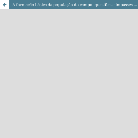
A formação básica da população do campo: questões e impasses que atravessam o processo de escolarização desses sujeitos