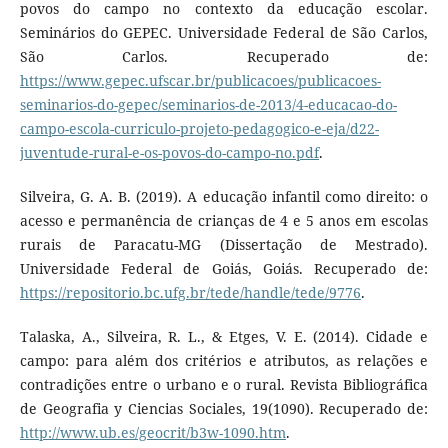
povos do campo no contexto da educação escolar.
Seminários do GEPEC. Universidade Federal de São Carlos,
São Carlos. Recuperado de:
https://www.gepec.ufscar.br/publicacoes/publicacoes-
seminarios-do-gepec/seminarios-de-2013/4-educacao-do-
campo-escola-curriculo-projeto-pedagogico-e-eja/d22-
juventude-rural-e-os-povos-do-campo-no.pdf
.
Silveira, G. A. B. (2019). A educação infantil como direito: o
acesso e permanência de crianças de 4 e 5 anos em escolas
rurais de Paracatu-MG (Dissertação de Mestrado).
Universidade Federal de Goiás, Goiás. Recuperado de:
https://repositorio.bc.ufg.br/tede/handle/tede/9776
.
Talaska, A., Silveira, R. L., & Etges, V. E. (2014). Cidade e
campo: para além dos critérios e atributos, as relações e
contradições entre o urbano e o rural. Revista Bibliográfica
de Geografia y Ciencias Sociales, 19(1090). Recuperado de:
http://www.ub.es/geocrit/b3w-1090.htm
.