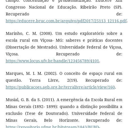
campo: conceituação e problematização. Educere XIII
Congresso Nacional de Educação. Ribeirão Preto (SP).
Recuperado de:
https://educere.bruc.com.br/arquivo/pdf2017/25113_12116.pdf
.
Marinho, C. M. (2008). Um estudo exploratório sobre a
escola rural em Viçosa- MG: saberes e práticas docentes
(Dissertação de Mestrado). Universidade Federal de Viçosa,
Viçosa. Recuperado de:
https://www.locus.ufv.br/handle/123456789/4101
.
Marques, M. I. M. (2002). O conceito de espaço rural em
questão. Terra Livre, 2(19). Recuperado de:
https://publicacoes.agb.org.br/terralivre/article/view/160
.
Musial, G. B. da S. (2011). A emergência da Escola Rural em
Minas Gerais (1892- 1899): quando a distinção possibilita a
exclusão (Tese de Doutorado). Universidade Federal de
Minas Gerais, Belo Horizonte. Recuperado de:
https://repositorio.ufmg.br/bitstream/1843/BUBD-