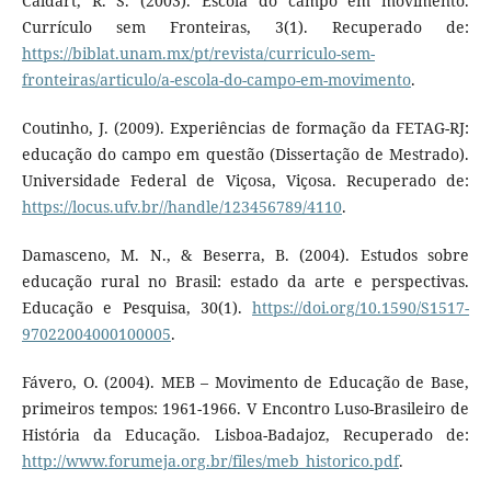
Caldart, R. S. (2003). Escola do campo em movimento.
Currículo sem Fronteiras, 3(1). Recuperado de:
https://biblat.unam.mx/pt/revista/curriculo-sem-
fronteiras/articulo/a-escola-do-campo-em-movimento
.
Coutinho, J. (2009). Experiências de formação da FETAG-RJ:
educação do campo em questão (Dissertação de Mestrado).
Universidade Federal de Viçosa, Viçosa. Recuperado de:
https://locus.ufv.br//handle/123456789/4110
.
Damasceno, M. N., & Beserra, B. (2004). Estudos sobre
educação rural no Brasil: estado da arte e perspectivas.
Educação e Pesquisa, 30(1).
https://doi.org/10.1590/S1517-
97022004000100005
.
Fávero, O. (2004). MEB – Movimento de Educação de Base,
primeiros tempos: 1961-1966. V Encontro Luso-Brasileiro de
História da Educação. Lisboa-Badajoz, Recuperado de:
http://www.forumeja.org.br/files/meb_historico.pdf
.