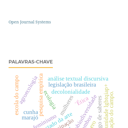
Open Journal Systems
PALAVRAS-CHAVE
pesquisa empírica
agroecologia
escola do campo
análise textual discursiva
legislação brasileira
comunidade lgbtqiap+
decolonialidade
ecologia
educação do campo.
sociobiodiversidade
mulheres
´Ética
diálogo de saberes
cunha
estado da arte
ecofeminismo
quilombos
marajó
emancipação