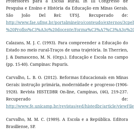
Professores para a Escola Rural. In III Congresso de
Pesquisa e Ensino e História da Educação em Minas Gerais.
São João Del Rei: UFSJ. Recuperado de:
http://www.fae.ufmg.br/portalmineiro/conteudo/externos/3c
%20Profiss%C3%A3o%20docente/Forma%C3%A7%C3%A3o%20d
Calazans, M. J. C. (1993). Para compreender a Educação do
Estado no meio rural-Traços de uma trajetória. In Therrien,
J. & Damasceno, M. N. (Orgs.). Educação e Escola no campo
(pp. 15-40). Campinas: Papuris.
Carvalho, L. B. O. (2012). Reformas Educacionais em Minas
Gerais: instrução primária, modernidade e progresso (1906-
1928). Revista HISTEDBR On-line, Campinas, (46), 219-237.
Recuperado de:
http://www.fe.unicamp.br/revistas/ged/histedbr/article/viewFil
Carvalho, M. M. C. (1989). A Escola e a República. Editora
Brasiliense, SP.