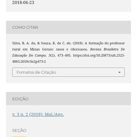
2018-06-23
COMO CITAR
Silva, R. A. da, & Souza, R. de C. de. (2018). A formação do professor
rural em Minas Gerais: casos e (des)casos.
Revista Brasileira De
Educação Do Campo
,
3
(2), 473–495. https://doi.org/10.20873/uft.2525-
4863.2018v3n2p473-2
Fomatos de Citação
EDIÇÃO
v. 3 n. 2 (2018): Mai./Ago.
SEÇÃO