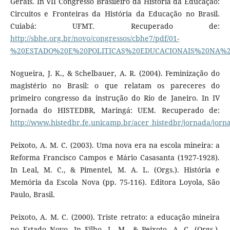
Gerais. In VII Congresso Brasileiro da História da Educação:
Circuitos e Fronteiras da História da Educação no Brasil.
Cuiabá: UFMT. Recuperado de:
http://sbhe.org.br/novo/congressos/cbhe7/pdf/01-
%20ESTADO%20E%20POLITICAS%20EDUCACIONAIS%20NA%
Nogueira, J. K., & Schelbauer, A. R. (2004). Feminização do
magistério no Brasil: o que relatam os pareceres do
primeiro congresso da instrução do Rio de Janeiro. In IV
Jornada do HISTEDBR, Maringá: UEM. Recuperado de:
http://www.histedbr.fe.unicamp.br/acer_histedbr/jorna
Peixoto, A. M. C. (2003). Uma nova era na escola mineira: a
Reforma Francisco Campos e Mário Casasanta (1927-1928).
In Leal, M. C., & Pimentel, M. A. L. (Orgs.). História e
Memória da Escola Nova (pp. 75-116). Editora Loyola, São
Paulo, Brasil.
Peixoto, A. M. C. (2000). Triste retrato: a educação mineira
no Estado Novo. In Filho, L. M., & Peixoto, A. C. (Orgs.).