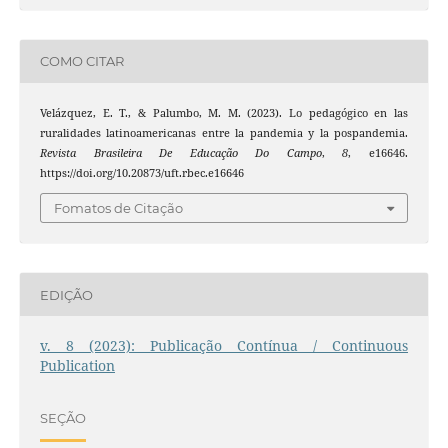
COMO CITAR
Velázquez, E. T., & Palumbo, M. M. (2023). Lo pedagógico en las
ruralidades latinoamericanas entre la pandemia y la pospandemia.
Revista Brasileira De Educação Do Campo
,
8
, e16646.
https://doi.org/10.20873/uft.rbec.e16646
Fomatos de Citação
EDIÇÃO
v. 8 (2023): Publicação Contínua / Continuous
Publication
SEÇÃO