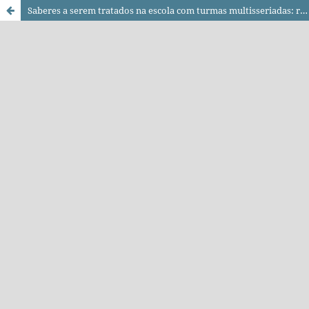
Saberes a serem tratados na escola com turmas multisseriadas: reflexões outras a partir das expectativas da comunidade campesina