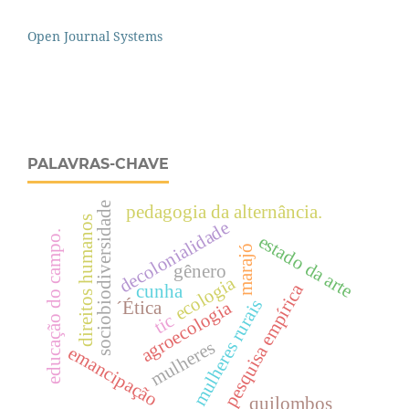
Open Journal Systems
PALAVRAS-CHAVE
sociobiodiversidade
pedagogia da alternância.
direitos humanos
decolonialidade
educação do campo.
estado da arte
marajó
gênero
ecologia
pesquisa empírica
cunha
mulheres rurais
agroecologia
´Ética
tic
mulheres
emancipação
quilombos