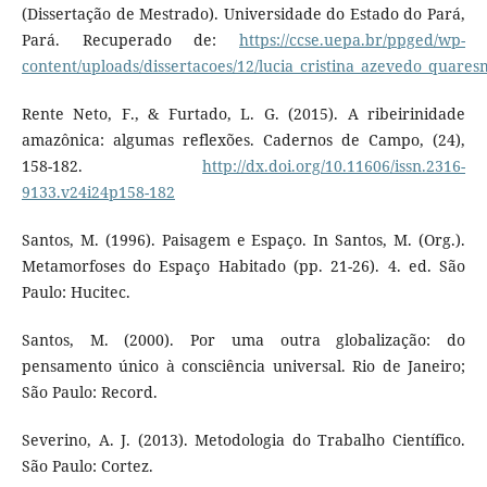
(Dissertação de Mestrado). Universidade do Estado do Pará,
Pará. Recuperado de:
https://ccse.uepa.br/ppged/wp-
content/uploads/dissertacoes/12/lucia_cristina_azevedo_quares
Rente Neto, F., & Furtado, L. G. (2015). A ribeirinidade
amazônica: algumas reflexões. Cadernos de Campo, (24),
158-182.
http://dx.doi.org/10.11606/issn.2316-
9133.v24i24p158-182
Santos, M. (1996). Paisagem e Espaço. In Santos, M. (Org.).
Metamorfoses do Espaço Habitado (pp. 21-26). 4. ed. São
Paulo: Hucitec.
Santos, M. (2000). Por uma outra globalização: do
pensamento único à consciência universal. Rio de Janeiro;
São Paulo: Record.
Severino, A. J. (2013). Metodologia do Trabalho Científico.
São Paulo: Cortez.