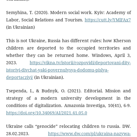
Semyhina, Т. (2020). Modern social work. Kyiv: Academy of
Labor, Social Relations and Tourism.
https://cutt.ly/YMlFAx7
(in Ukrainian)
This is not Ukraine, Russia has different rules: how Kherson
children are deported to the occupied territories and
whether they can be returned home. Windows, April 3,
2023.
https://vikna.tv/istorii/rozpovidi/deportovani-dity-
istoriyi-divchat-yaki-povernulysya-dodomu-pislya-
deportacziyi/
(in Ukrainian).
Tsependa, I., & Budnyk, O. (2021). Editorial. Mission and
strategy of a modern university development in the
conditions of digitalization. Amazonia Investiga, 10(41), 6-9.
https://doi.org/10.34069/AI/2021.41.05.0
Ukraine calls “genocide” relocating children to russia. DW.
28.02.2023.
https://www.dw.com/pl/ukraina-nazywa-