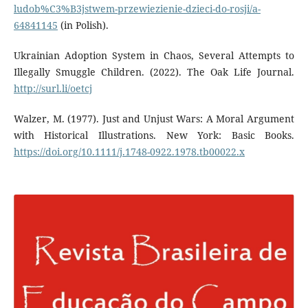
ludob%C3%B3jstwem-przewiezienie-dzieci-do-rosji/a-
64841145
(in Polish).
Ukrainian Adoption System in Chaos, Several Attempts to
Illegally Smuggle Children. (2022). The Oak Life Journal.
http://surl.li/oetcj
Walzer, M. (1977). Just and Unjust Wars: A Moral Argument
with Historical Illustrations. New York: Basic Books.
https://doi.org/10.1111/j.1748-0922.1978.tb00022.x