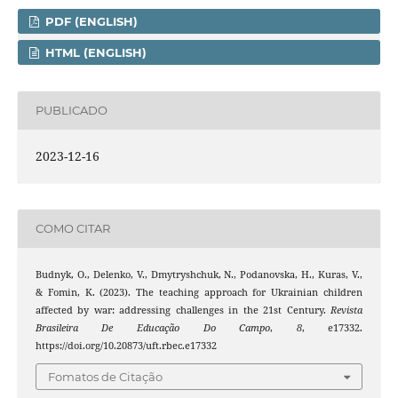
PDF (ENGLISH)
HTML (ENGLISH)
PUBLICADO
2023-12-16
COMO CITAR
Budnyk, O., Delenko, V., Dmytryshchuk, N., Podanovska, H., Kuras, V.,
& Fomin, K. (2023). The teaching approach for Ukrainian children
affected by war: addressing challenges in the 21st Century.
Revista
Brasileira De Educação Do Campo
,
8
, e17332.
https://doi.org/10.20873/uft.rbec.e17332
Fomatos de Citação