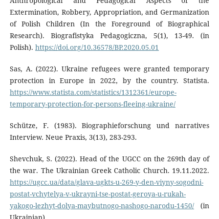
Anthropological and Pedagogical Aspects of the
Extermination, Robbery, Appropriation, and Germanization
of Polish Children (In the Foreground of Biographical
Research). Biografistyka Pedagogiczna, 5(1), 13-49. (in
Polish).
https://doi.org/10.36578/BP.2020.05.01
Sas, A. (2022). Ukraine refugees were granted temporary
protection in Europe in 2022, by the country. Statista.
https://www.statista.com/statistics/1312361/europe-
temporary-protection-for-persons-fleeing-ukraine/
Schütze, F. (1983). Biographieforschung und narratives
Interview. Neue Praxis, 3(13), 283-293.
Shevchuk, S. (2022). Head of the UGCC on the 269th day of
the war. The Ukrainian Greek Catholic Church. 19.11.2022.
https://ugcc.ua/data/glava-ugkts-u-269-y-den-viyny-sogodni-
postat-vchytelya-v-ukrayni-tse-postat-geroya-u-rukah-
yakogo-lezhyt-dolya-maybutnogo-nashogo-narodu-1450/
(in
Ukrainian).