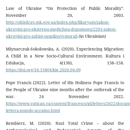
Law of Ukraine “On Protection of Public Morality”.
November 20, 2003.
http://oblzdrav.mk.gov.ua/index.php/likaryam/zakon-
ukrayini-pro-ekstrenu-medichnu-dopomogu/2203-zakon-
ukrayini-pro-zahist-suspilnoyi-morali
(in Ukrainian)
Młynarczuk-Sokołowska, А. (2020). Experiencing Migration:
A Child in a New Socio-Cultural Environment. Kultura i
Edukacja, 4(130), 138–158.
https://doi.org/10.15804/kie.2020.04.09
Pope Francis (2022). Letter of His Holiness Pope Francis to
the People of Ukraine nine months after the outbreak of the
war. 24 November 2022.
https://www.vatican.va/content/francesco/pl/letters/2022/docu
lettera-popolo-ucraino.html
Rembierz, М. (2020). Nazi Total Crime – about the