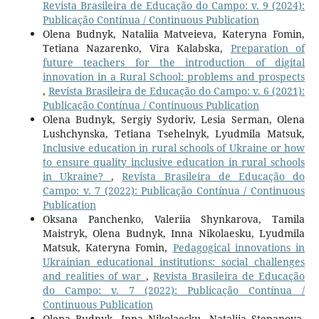
Revista Brasileira de Educação do Campo: v. 9 (2024):
Publicação Contínua / Continuous Publication
Olena Budnyk, Nataliia Matveieva, Kateryna Fomin,
Tetiana Nazarenko, Vira Kalabska,
Preparation of
future teachers for the introduction of digital
innovation in a Rural School: problems and prospects
,
Revista Brasileira de Educação do Campo: v. 6 (2021):
Publicação Contínua / Continuous Publication
Olena Budnyk, Sergiy Sydoriv, Lesia Serman, Olena
Lushchynska, Tetianа Tsehelnyk, Lyudmila Matsuk,
Inclusive education in rural schools of Ukraine or how
to ensure quality inclusive education in rural schools
in Ukraine?
,
Revista Brasileira de Educação do
Campo: v. 7 (2022): Publicação Contínua / Continuous
Publication
Oksana Panchenko, Valeriia Shynkarova, Tamila
Maistryk, Olena Budnyk, Inna Nikolaesku, Lyudmila
Matsuk, Kateryna Fomin,
Pedagogical innovations in
Ukrainian educational institutions: social challenges
and realities of war
,
Revista Brasileira de Educação
do Campo: v. 7 (2022): Publicação Contínua /
Continuous Publication
Olena Budnyk, Inna Nikolaesku, Nataliia Stepanova,