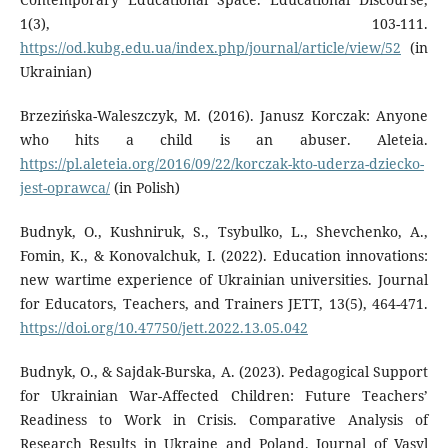
1(3), 103-111.
https://od.kubg.edu.ua/index.php/journal/article/view/52
(in
Ukrainian)
Brzezińska-Waleszczyk, M. (2016). Janusz Korczak: Anyone
who hits a child is an abuser. Aleteia.
https://pl.aleteia.org/2016/09/22/korczak-kto-uderza-dziecko-
jest-oprawca/
(in Polish)
Budnyk, O., Kushniruk, S., Tsybulko, L., Shevchenko, A.,
Fomin, K., & Konovalchuk, I. (2022). Education innovations:
new wartime experience of Ukrainian universities. Journal
for Educators, Teachers, and Trainers JETT, 13(5), 464-471.
https://doi.org/10.47750/jett.2022.13.05.042
Budnyk, O., & Sajdak-Burska, A. (2023). Pedagogical Support
for Ukrainian War-Affected Children: Future Teachers’
Readiness to Work in Crisis. Comparative Analysis of
Research Results in Ukraine and Poland. Journal of Vasyl