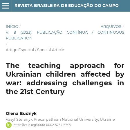
REVISTA BRASILEIRA DE EDUCAÇÃO DO CAMPO
INÍCIO
/
ARQUIVOS
/
V. 8 (2023): PUBLICAÇÃO CONTÍNUA / CONTINUOUS
PUBLICATION
/
Artigo Especial / Special Article
The teaching approach for
Ukrainian children affected by
war: addressing challenges in
the 21st Century
Olena Budnyk
Vasyl Stefanyk Precarpathian National University, Ukraine
https://orcid.org/0000-0002-5764-6748