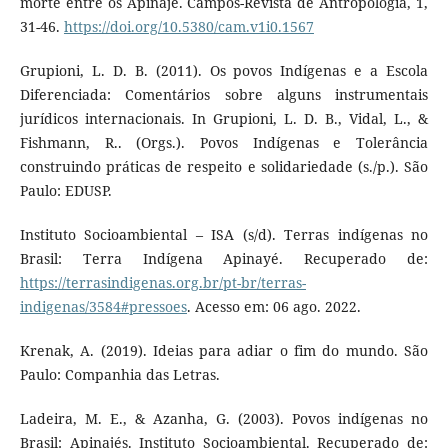
morte entre os Apinajé. Campos-Revista de Antropologia, 1,
31-46.
https://doi.org/10.5380/cam.v1i0.1567
Grupioni, L. D. B. (2011). Os povos Indígenas e a Escola
Diferenciada: Comentários sobre alguns instrumentais
jurídicos internacionais. In Grupioni, L. D. B., Vidal, L., &
Fishmann, R.. (Orgs.). Povos Indígenas e Tolerância
construindo práticas de respeito e solidariedade (s./p.). São
Paulo: EDUSP.
Instituto Socioambiental – ISA (s/d). Terras indígenas no
Brasil: Terra Indígena Apinayé. Recuperado de:
https://terrasindigenas.org.br/pt-br/terras-
indigenas/3584#pressoes
. Acesso em: 06 ago. 2022.
Krenak, A. (2019). Ideias para adiar o fim do mundo. São
Paulo: Companhia das Letras.
Ladeira, M. E., & Azanha, G. (2003). Povos indígenas no
Brasil: Apinajés. Instituto Socioambiental. Recuperado de: