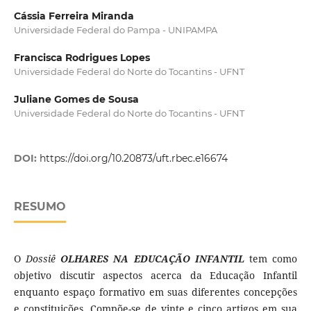
Cássia Ferreira Miranda
Universidade Federal do Pampa - UNIPAMPA
Francisca Rodrigues Lopes
Universidade Federal do Norte do Tocantins - UFNT
Juliane Gomes de Sousa
Universidade Federal do Norte do Tocantins - UFNT
DOI:
https://doi.org/10.20873/uft.rbec.e16674
RESUMO
O
Dossiê
OLHARES NA EDUCAÇÃO INFANTIL
tem como
objetivo discutir aspectos acerca da Educação Infantil
enquanto espaço formativo em suas diferentes concepções
e constituições. Compõe-se de vinte e cinco artigos em sua