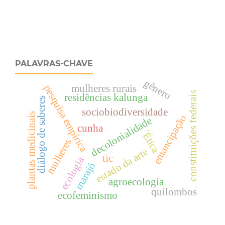
PALAVRAS-CHAVE
gênero
mulheres rurais
pesquisa empírica
constituições federais
residências kalunga
diálogo de saberes
sociobiodiversidade
plantas medicinais
emancipação
decolonialidade
cunha
´Ética
mulheres
estado da arte
tic
ecologia
marajó
agroecologia
quilombos
ecofeminismo