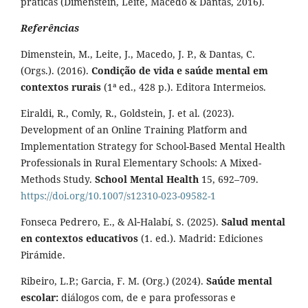
práticas (Dimenstein, Leite, Macedo & Dantas, 2016).
Referências
Dimenstein, M., Leite, J., Macedo, J. P., & Dantas, C.
(Orgs.). (2016).
Condição de vida e saúde mental em
contextos rurais
(1ª ed., 428 p.). Editora Intermeios.
Eiraldi, R., Comly, R., Goldstein, J. et al. (2023).
Development of an Online Training Platform and
Implementation Strategy for School-Based Mental Health
Professionals in Rural Elementary Schools: A Mixed-
Methods Study.
School Mental Health
15, 692–709.
https://doi.org/10.1007/s12310-023-09582-1
Fonseca Pedrero, E., & Al‑Halabí, S. (2025).
Salud mental
en contextos educativos
(1. ed.). Madrid: Ediciones
Pirámide.
Ribeiro, L.P.; Garcia, F. M. (Org.) (2024).
Saúde mental
escolar:
diálogos com, de e para professoras e