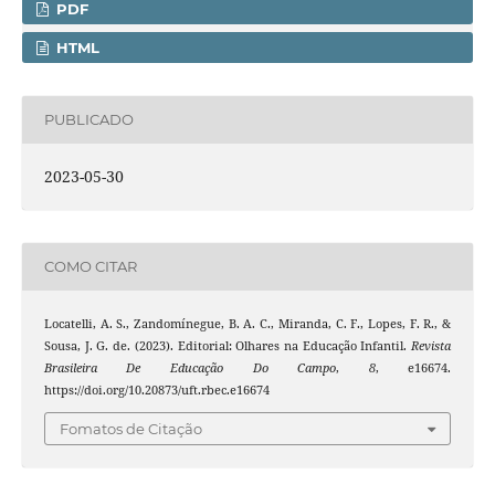
PDF
HTML
PUBLICADO
2023-05-30
COMO CITAR
Locatelli, A. S., Zandomínegue, B. A. C., Miranda, C. F., Lopes, F. R., &
Sousa, J. G. de. (2023). Editorial: Olhares na Educação Infantil.
Revista
Brasileira De Educação Do Campo
,
8
, e16674.
https://doi.org/10.20873/uft.rbec.e16674
Fomatos de Citação