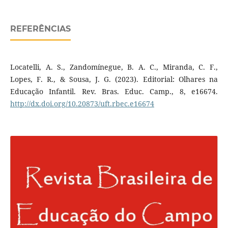
REFERÊNCIAS
Locatelli, A. S., Zandomínegue, B. A. C., Miranda, C. F.,
Lopes, F. R., & Sousa, J. G. (2023). Editorial: Olhares na
Educação Infantil. Rev. Bras. Educ. Camp., 8, e16674.
http://dx.doi.org/10.20873/uft.rbec.e16674