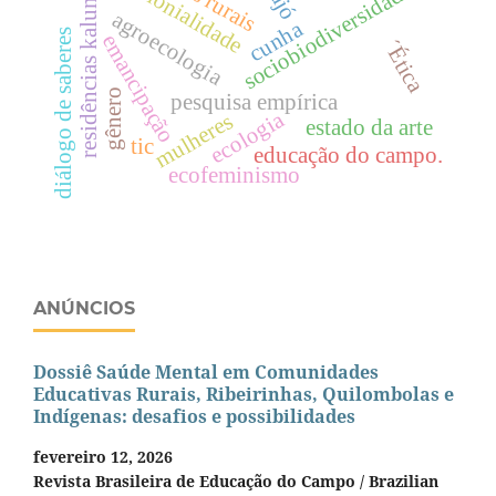
decolonialidade
residências kalunga
sociobiodiversidade
agroecologia
cunha
diálogo de saberes
emancipação
´Ética
gênero
pesquisa empírica
ecologia
mulheres
estado da arte
tic
educação do campo.
ecofeminismo
ANÚNCIOS
Dossiê Saúde Mental em Comunidades
Educativas Rurais, Ribeirinhas, Quilombolas e
Indígenas: desafios e possibilidades
fevereiro 12, 2026
Revista Brasileira de Educação do Campo / Brazilian