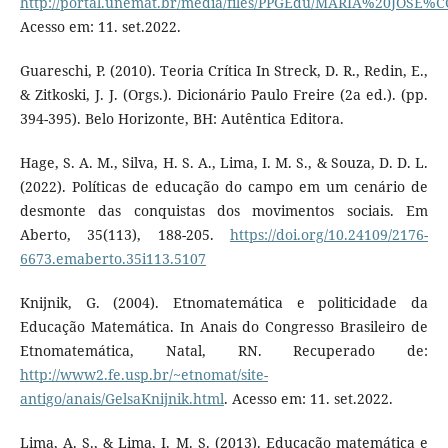
http://portal.unemat.br/media/files/PPGEdu/MARIA%20JO
Acesso em: 11. set.2022.
Guareschi, P. (2010). Teoria Crítica In Streck, D. R., Redin, E.,
& Zitkoski, J. J. (Orgs.). Dicionário Paulo Freire (2a ed.). (pp.
394-395). Belo Horizonte, BH: Autêntica Editora.
Hage, S. A. M., Silva, H. S. A., Lima, I. M. S., & Souza, D. D. L.
(2022). Políticas de educação do campo em um cenário de
desmonte das conquistas dos movimentos sociais. Em
Aberto, 35(113), 188-205.
https://doi.org/10.24109/2176-
6673.emaberto.35i113.5107
Knijnik, G. (2004). Etnomatemática e politicidade da
Educação Matemática. In Anais do Congresso Brasileiro de
Etnomatemática, Natal, RN. Recuperado de:
http://www2.fe.usp.br/~etnomat/site-
antigo/anais/GelsaKnijnik.html
. Acesso em: 11. set.2022.
Lima, A. S., & Lima, I. M. S. (2013). Educação matemática e