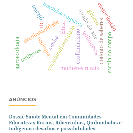
pesquisa empírica
emancipação
marajó
estado da arte
gênero
diálogo de saberes
decolonialidade
´Ética
tic
sociobiodiversidade
ecofeminismo
quilombos
escola do campo
cunha
ecologia
agroecologia
mulheres
mulheres rurais
ANÚNCIOS
Dossiê Saúde Mental em Comunidades
Educativas Rurais, Ribeirinhas, Quilombolas e
Indígenas: desafios e possibilidades