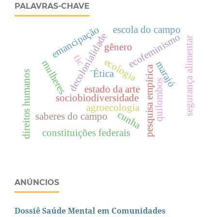
PALAVRAS-CHAVE
escola do campo
emancipação
decolonialidade
ecofeminismo
segurança alimentar
gênero
tic
ecologia
mulheres
marajó
pesquisa empírica
´Ética
direitos humanos
quilombos
estado da arte
sociobiodiversidade
agroecologia
cunha
saberes do campo
constituições federais
ANÚNCIOS
Dossiê Saúde Mental em Comunidades