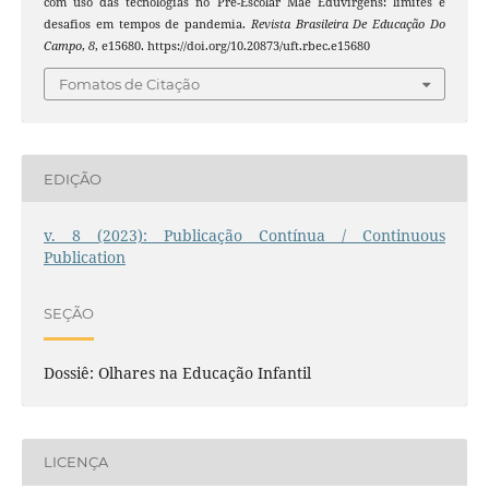
com uso das tecnologias no Pré-Escolar Mãe Eduvirgens: limites e
desafios em tempos de pandemia.
Revista Brasileira De Educação Do
Campo
,
8
, e15680. https://doi.org/10.20873/uft.rbec.e15680
Fomatos de Citação
EDIÇÃO
v. 8 (2023): Publicação Contínua / Continuous
Publication
SEÇÃO
Dossiê: Olhares na Educação Infantil
LICENÇA