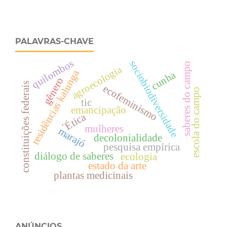
PALAVRAS-CHAVE
quilombos
sociobiodiversidade
saberes do campo
agroecologia
residências kalunga
cunha
gênero
constituições federais
ecofeminismo
escola do campo
tic
emancipação
´Ética
mulheres
marajó
decolonialidade
pesquisa empírica
diálogo de saberes
ecologia
estado da arte
plantas medicinais
ANÚNCIOS