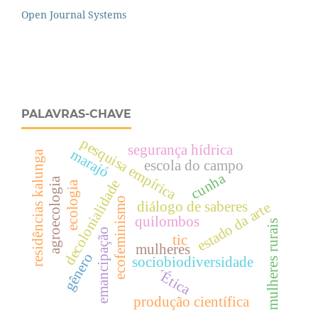
Open Journal Systems
PALAVRAS-CHAVE
pesquisa empírica
segurança hídrica
marajó
residências kalunga
escola do campo
cunha
agroecologia
decolonialidade
ecologia
ecofeminismo
diálogo de saberes
estado da arte
quilombos
mulheres rurais
emancipação
tic
mulheres
gênero
sociobiodiversidade
´Ética
produção científica