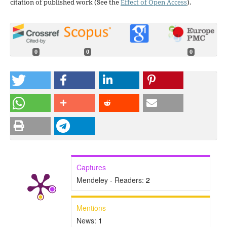
citation of published work (See the
Effect of Open Access
).
0
0
0
Captures
Mendeley - Readers:
2
Mentions
News:
1