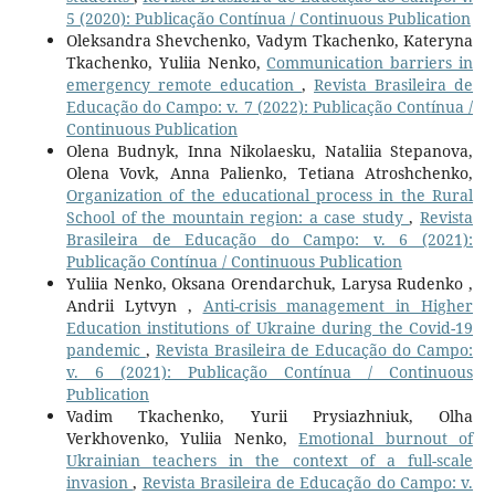
5 (2020): Publicação Contínua / Continuous Publication
Oleksandra Shevchenko, Vadym Tkachenko, Kateryna
Tkachenko, Yuliia Nenko,
Communication barriers in
emergency remote education
,
Revista Brasileira de
Educação do Campo: v. 7 (2022): Publicação Contínua /
Continuous Publication
Olena Budnyk, Inna Nikolaesku, Nataliia Stepanova,
Olena Vovk, Anna Palienko, Tetiana Atroshchenko,
Organization of the educational process in the Rural
School of the mountain region: a case study
,
Revista
Brasileira de Educação do Campo: v. 6 (2021):
Publicação Contínua / Continuous Publication
Yuliia Nenko, Oksana Orendarchuk, Larysa Rudenko ,
Andrii Lytvyn ,
Anti-crisis management in Higher
Education institutions of Ukraine during the Covid-19
pandemic
,
Revista Brasileira de Educação do Campo:
v. 6 (2021): Publicação Contínua / Continuous
Publication
Vadim Tkachenko, Yurii Prysiazhniuk, Olha
Verkhovenko, Yuliia Nenko,
Emotional burnout of
Ukrainian teachers in the context of a full-scale
invasion
,
Revista Brasileira de Educação do Campo: v.