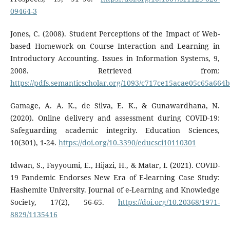
09464-3
Jones, C. (2008). Student Perceptions of the Impact of Web-
based Homework on Course Interaction and Learning in
Introductory Accounting. Issues in Information Systems, 9,
2008. Retrieved from:
https://pdfs.semanticscholar.org/1093/c717ce15acae05c65a664
Gamage, A. A. K., de Silva, E. K., & Gunawardhana, N.
(2020). Online delivery and assessment during COVID-19:
Safeguarding academic integrity. Education Sciences,
10(301), 1-24.
https://doi.org/10.3390/educsci10110301
Idwan, S., Fayyoumi, E., Hijazi, H., & Matar, I. (2021). COVID-
19 Pandemic Endorses New Era of E-learning Case Study:
Hashemite University. Journal of e-Learning and Knowledge
Society, 17(2), 56-65.
https://doi.org/10.20368/1971-
8829/1135416