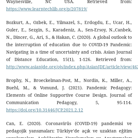
Waynesville, NC USA. Retrieved from:
https://www.learntechlib.org/p/207819/
Bozkurt, A., Ozbek, E., Yilmazel, S., Erdogdu, E., Ucar, H.,
Guler, E., Sezgin, S., Karadeniz, A., Sen-Ersoy, N.,Canbek,
N., Dincer, G., Ari, S., & Hakan, C. (2020). A global outlook to
the interruption of education due to COVID-19 Pandemic:
Navigating in a time of uncertainty and crisis. Asian Journal
of Distance Education, 15(1), 1-126. Retrieved from:
http://www.asianjde.org/ojs/index.php/AsianJDE/article/view/46
Brophy, N., Broeckelman-Post, M., Nordin, K., Miller, A.,
Buehl, M., & Vomund, J. (2021). Pandemic Pedagogy:
Elements of Online Supportive Course Design. Journal of
Communication Pedagogy, 5, 95-114.
https://doi.org/10.31446/JCP.2021.2.12
Can, E. (2020). Coronavirüs (COVID-19) pandemisi ve
pedagojik yansımaları: Türkiye’de açık ve uzaktan eğitim