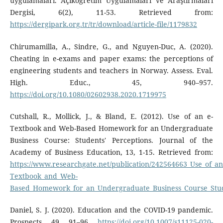
uygulamaları. Açıköğretim Uygulamaları ve Araştırmaları
Dergisi, 6(2), 11-53. Retrieved from:
https://dergipark.org.tr/tr/download/article-file/1179832
Chirumamilla, A., Sindre, G., and Nguyen-Duc, A. (2020).
Cheating in e-exams and paper exams: the perceptions of
engineering students and teachers in Norway. Assess. Eval.
High. Educ., 45, 940–957.
https://doi.org/10.1080/02602938.2020.1719975
Cutshall, R., Mollick, J., & Bland, E. (2012). Use of an e-
Textbook and Web-Based Homework for an Undergraduate
Business Course: Students' Perceptions. Journal of the
Academy of Business Education, 13, 1-15. Retrieved from:
https://www.researchgate.net/publication/242564663_Use_of_an
Textbook_and_Web-
Based_Homework_for_an_Undergraduate_Business_Course_Stud
Daniel, S. J. (2020). Education and the COVID-19 pandemic.
Prospects, 49, 91–96.
https://doi.org/10.1007/s11125-020-