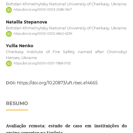
Bohdan Khmelnytsky National University of Cherkasy, Ukraine
https://orcid.org/0000-0003-2086-1847
Nataliia Stepanova
Bohdan Khmelnytsky National University of Cherkasy, Ukraine
https://orcid.org/0000-0002-6842-629X
Yuliia Nenko
Cherkasy Institute of Fire Safety named after Chornobyl
Heroes, Ukraine
https://orcid.org/0000-0001-7868-0155
DOI:
https://doi.org/10.20873/uft.rbec.e14665
RESUMO
Avaliação remota: estudo de caso em instituições do
ensino superior na Ucrânia