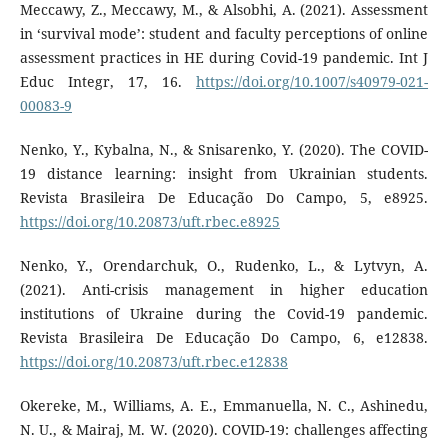
Meccawy, Z., Meccawy, M., & Alsobhi, A. (2021). Assessment
in ‘survival mode’: student and faculty perceptions of online
assessment practices in HE during Covid-19 pandemic. Int J
Educ Integr, 17, 16.
https://doi.org/10.1007/s40979-021-
00083-9
Nenko, Y., Кybalna, N., & Snisarenko, Y. (2020). The COVID-
19 distance learning: insight from Ukrainian students.
Revista Brasileira De Educação Do Campo, 5, e8925.
https://doi.org/10.20873/uft.rbec.e8925
Nenko, Y., Orendarchuk, O., Rudenko, L., & Lytvyn, A.
(2021). Anti-crisis management in higher education
institutions of Ukraine during the Covid-19 pandemic.
Revista Brasileira De Educação Do Campo, 6, e12838.
https://doi.org/10.20873/uft.rbec.e12838
Okereke, M., Williams, A. E., Emmanuella, N. C., Ashinedu,
N. U., & Mairaj, M. W. (2020). COVID-19: challenges affecting