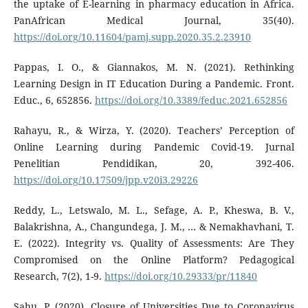
the uptake of E-learning in pharmacy education in Africa.
PanAfrican Medical Journal, 35(40).
https://doi.org/10.11604/pamj.supp.2020.35.2.23910
Pappas, I. O., & Giannakos, M. N. (2021). Rethinking
Learning Design in IT Education During a Pandemic. Front.
Educ., 6, 652856.
https://doi.org/10.3389/feduc.2021.652856
Rahayu, R., & Wirza, Y. (2020). Teachers’ Perception of
Online Learning during Pandemic Covid-19. Jurnal
Penelitian Pendidikan, 20, 392-406.
https://doi.org/10.17509/jpp.v20i3.29226
Reddy, L., Letswalo, M. L., Sefage, A. P., Kheswa, B. V.,
Balakrishna, A., Changundega, J. M., … & Nemakhavhani, T.
E. (2022). Integrity vs. Quality of Assessments: Are They
Compromised on the Online Platform? Pedagogical
Research, 7(2), 1-9.
https://doi.org/10.29333/pr/11840
Sahu, P. (2020). Closure of Universities Due to Coronavirus