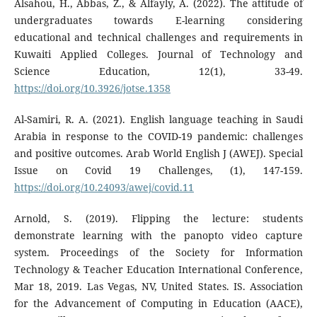
Alsahou, H., Abbas, Z., & Alfayly, A. (2022). The attitude of
undergraduates towards E-learning considering
educational and technical challenges and requirements in
Kuwaiti Applied Colleges. Journal of Technology and
Science Education, 12(1), 33-49.
https://doi.org/10.3926/jotse.1358
Al-Samiri, R. A. (2021). English language teaching in Saudi
Arabia in response to the COVID-19 pandemic: challenges
and positive outcomes. Arab World English J (AWEJ). Special
Issue on Covid 19 Challenges, (1), 147-159.
https://doi.org/10.24093/awej/covid.11
Arnold, S. (2019). Flipping the lecture: students
demonstrate learning with the panopto video capture
system. Proceedings of the Society for Information
Technology & Teacher Education International Conference,
Mar 18, 2019. Las Vegas, NV, United States. IS. Association
for the Advancement of Computing in Education (AACE),