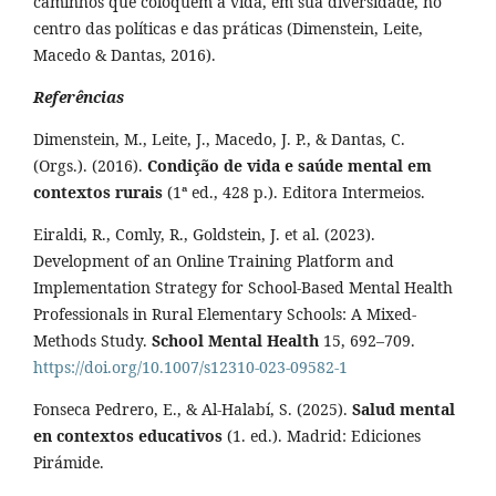
caminhos que coloquem a vida, em sua diversidade, no
centro das políticas e das práticas (Dimenstein, Leite,
Macedo & Dantas, 2016).
Referências
Dimenstein, M., Leite, J., Macedo, J. P., & Dantas, C.
(Orgs.). (2016).
Condição de vida e saúde mental em
contextos rurais
(1ª ed., 428 p.). Editora Intermeios.
Eiraldi, R., Comly, R., Goldstein, J. et al. (2023).
Development of an Online Training Platform and
Implementation Strategy for School-Based Mental Health
Professionals in Rural Elementary Schools: A Mixed-
Methods Study.
School Mental Health
15, 692–709.
https://doi.org/10.1007/s12310-023-09582-1
Fonseca Pedrero, E., & Al‑Halabí, S. (2025).
Salud mental
en contextos educativos
(1. ed.). Madrid: Ediciones
Pirámide.