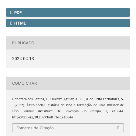
PDF
HTML
PUBLICADO
2022-02-13
COMO CITAR
Honorato dos Santos, F., Oliveira Aguiar, A. L. ., & de Brito Fernandes, S.
. (2022). Êxito social, história de vida e formação de uma mulher de
sítio.
Revista Brasileira De Educação Do Campo
,
7
, e10644.
https://doi.org/10.20873/uft.rbec.e10644
Fomatos de Citação