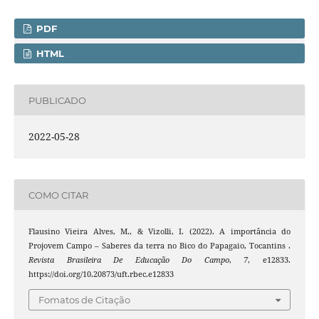
PDF
HTML
PUBLICADO
2022-05-28
COMO CITAR
Flausino Vieira Alves, M., & Vizolli, I. (2022). A importância do
Projovem Campo – Saberes da terra no Bico do Papagaio, Tocantins .
Revista Brasileira De Educação Do Campo
,
7
, e12833.
https://doi.org/10.20873/uft.rbec.e12833
Fomatos de Citação