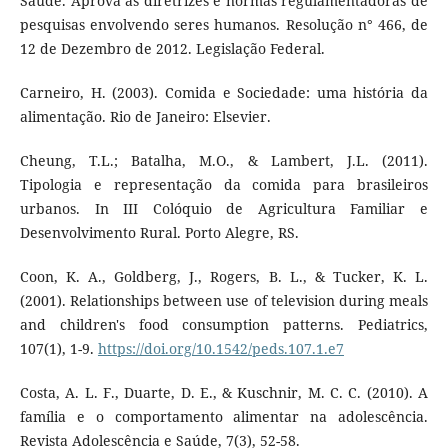
Saúde. Aprova as diretrizes e normas regulamentadoras de
pesquisas envolvendo seres humanos. Resolução n° 466, de
12 de Dezembro de 2012. Legislação Federal.
Carneiro, H. (2003). Comida e Sociedade: uma história da
alimentação. Rio de Janeiro: Elsevier.
Cheung, T.L.; Batalha, M.O., & Lambert, J.L. (2011).
Tipologia e representação da comida para brasileiros
urbanos. In III Colóquio de Agricultura Familiar e
Desenvolvimento Rural. Porto Alegre, RS.
Coon, K. A., Goldberg, J., Rogers, B. L., & Tucker, K. L.
(2001). Relationships between use of television during meals
and children's food consumption patterns. Pediatrics,
107(1), 1-9.
https://doi.org/10.1542/peds.107.1.e7
Costa, A. L. F., Duarte, D. E., & Kuschnir, M. C. C. (2010). A
família e o comportamento alimentar na adolescência.
Revista Adolescência e Saúde, 7(3), 52-58.