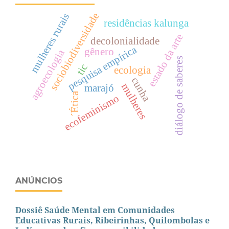
sociobiodiversidade
mulheres rurais
residências kalunga
estado da arte
decolonialidade
pesquisa empírica
gênero
agroecologia
diálogo de saberes
tic
ecologia
cunha
mulheres
marajó
´Ética
ecofeminismo
ANÚNCIOS
Dossiê Saúde Mental em Comunidades
Educativas Rurais, Ribeirinhas, Quilombolas e