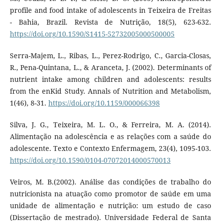
profile and food intake of adolescents in Teixeira de Freitas
- Bahia, Brazil. Revista de Nutrição, 18(5), 623-632.
https://doi.org/10.1590/S1415-52732005000500005
Serra-Majem, L., Ribas, L., Perez-Rodrigo, C., Garcia-Closas,
R., Pena-Quintana, L., & Aranceta, J. (2002). Determinants of
nutrient intake among children and adolescents: results
from the enKid Study. Annals of Nutrition and Metabolism,
1(46), 8-31.
https://doi.org/10.1159/000066398
Silva, J. G., Teixeira, M. L. O., & Ferreira, M. A. (2014).
Alimentação na adolescência e as relações com a saúde do
adolescente. Texto e Contexto Enfermagem, 23(4), 1095-103.
https://doi.org/10.1590/0104-07072014000570013
Veiros, M. B.(2002). Análise das condições de trabalho do
nutricionista na atuação como promotor de saúde em uma
unidade de alimentação e nutrição: um estudo de caso
(Dissertação de mestrado). Universidade Federal de Santa