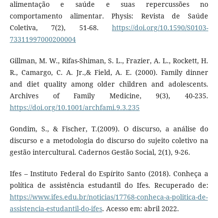
alimentação e saúde e suas repercussões no
comportamento alimentar. Physis: Revista de Saúde
Coletiva, 7(2), 51-68.
https://doi.org/10.1590/S0103-
73311997000200004
Gillman, M. W., Rifas-Shiman, S. L., Frazier, A. L., Rockett, H.
R., Camargo, C. A. Jr.,& Field, A. E. (2000). Family dinner
and diet quality among older children and adolescents.
Archives of Family Medicine, 9(3), 40-235.
https://doi.org/10.1001/archfami.9.3.235
Gondim, S., & Fischer, T.(2009). O discurso, a análise do
discurso e a metodologia do discurso do sujeito coletivo na
gestão intercultural. Cadernos Gestão Social, 2(1), 9-26.
Ifes – Instituto Federal do Espírito Santo (2018). Conheça a
política de assistência estudantil do Ifes. Recuperado de:
https://www.ifes.edu.br/noticias/17768-conheca-a-politica-de-
assistencia-estudantil-do-ifes
. Acesso em: abril 2022.