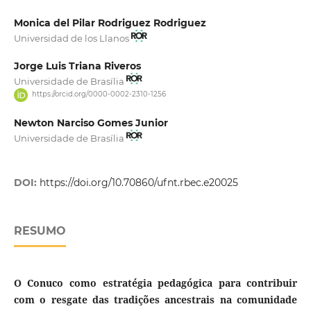
Monica del Pilar Rodriguez Rodriguez
Universidad de los Llanos
Jorge Luis Triana Riveros
Universidade de Brasília
https://orcid.org/0000-0002-2310-1256
Newton Narciso Gomes Junior
Universidade de Brasília
DOI:
https://doi.org/10.70860/ufnt.rbec.e20025
RESUMO
O Conuco como estratégia pedagógica para contribuir
com o resgate das tradições ancestrais na comunidade