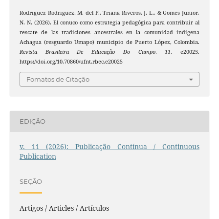
Rodriguez Rodriguez, M. del P., Triana Riveros, J. L., & Gomes Junior,
N. N. (2026). El conuco como estrategia pedagógica para contribuir al
rescate de las tradiciones ancestrales en la comunidad indígena
Achagua (resguardo Umapo) municipio de Puerto López, Colombia.
Revista Brasileira De Educação Do Campo
,
11
, e20025.
https://doi.org/10.70860/ufnt.rbec.e20025
Fomatos de Citação
EDIÇÃO
v. 11 (2026): Publicação Contínua / Continuous
Publication
SEÇÃO
Artigos / Articles / Artículos