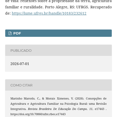
de vida: reflexões sobre a propriedade da terra, agricultura
familiar e ruralidade. Porto Alegre, RS: UFRGS. Recuperado
de:
https://lume.ufrgs.br/handle/10183/232612
PDF
PUBLICADO
2026-07-01
COMO CITAR
Marinho Marcelo, C., & Morais Ximenes, V. (2026). Concepções de
Agricultura e Agricultura Familiar na Psicologia Rural: uma Revisão
Integrativa.
Revista Brasileira De Educação Do Campo
,
11
, e17443 .
https://doi.org/10.70860/ufnt.rbec.e17443