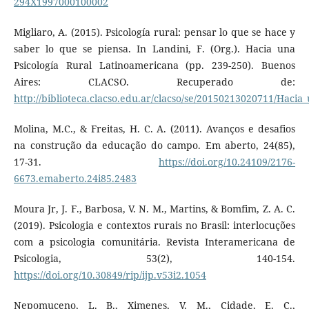
294X1997000100002
Migliaro, A. (2015). Psicología rural: pensar lo que se hace y
saber lo que se piensa. In Landini, F. (Org.). Hacia una
Psicología Rural Latinoamericana (pp. 239-250). Buenos
Aires: CLACSO. Recuperado de:
http://biblioteca.clacso.edu.ar/clacso/se/20150213020711/Hacia_
Molina, M.C., & Freitas, H. C. A. (2011). Avanços e desafios
na construção da educação do campo. Em aberto, 24(85),
17-31.
https://doi.org/10.24109/2176-
6673.emaberto.24i85.2483
Moura Jr, J. F., Barbosa, V. N. M., Martins, & Bomfim, Z. A. C.
(2019). Psicologia e contextos rurais no Brasil: interlocuções
com a psicologia comunitária. Revista Interamericana de
Psicologia, 53(2), 140-154.
https://doi.org/10.30849/rip/ijp.v53i2.1054
Nepomuceno, L. B., Ximenes, V. M., Cidade, E. C.,