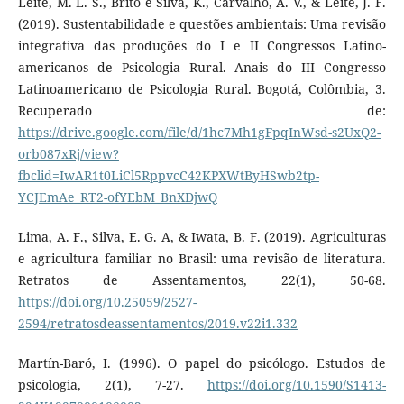
Leite, M. L. S., Brito e Silva, K., Carvalho, A. V., & Leite, J. F.
(2019). Sustentabilidade e questões ambientais: Uma revisão
integrativa das produções do I e II Congressos Latino-
americanos de Psicologia Rural. Anais do III Congresso
Latinoamericano de Psicologia Rural. Bogotá, Colômbia, 3.
Recuperado de:
https://drive.google.com/file/d/1hc7Mh1gFpqInWsd-s2UxQ2-
orb087xRj/view?
fbclid=IwAR1t0LiCl5RppvcC42KPXWtByHSwb2tp-
YCJEmAe_RT2-ofYEbM_BnXDjwQ
Lima, A. F., Silva, E. G. A, & Iwata, B. F. (2019). Agriculturas
e agricultura familiar no Brasil: uma revisão de literatura.
Retratos de Assentamentos, 22(1), 50-68.
https://doi.org/10.25059/2527-
2594/retratosdeassentamentos/2019.v22i1.332
Martín-Baró, I. (1996). O papel do psicólogo. Estudos de
psicologia, 2(1), 7-27.
https://doi.org/10.1590/S1413-