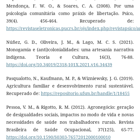
Mendonça, F. W. O., & Soares, C. A. (2008). Por uma
psicologia comunitária como práxis de libertação. Psico,
39(4). 456-464. Recuperado de:
https://revistaseletronicas.pucrs.br/ojs/index.php/revistapsico/
Núñez, G. D., Oliveira, J. M., & Lago, M. C. S. (2021).
Monogamia e (anti)colonialidades: uma artesania narrativa
indígena. Teoria e Cultura, 16(3), 76-88.
https://doi.org/10.34019/2318-101X.2021.v16.34439
Pasqualotto, N., Kaufmann, M. P., & Wizniewsky, J. G. (2019).
Agricultura familiar e desenvolvimento rural sustentável.
Recuperado de:
https://repositorio.ufsm.br/handle/1/18455
Pessoa, V. M., & Rigotto, R. M. (2012). Agronegócio: geração
de desigualdades sociais, impactos no modo de vida e novas
necessidades de saúde nos trabalhadores rurais. Revista
Brasileira de Saúde Ocupacional, 37(125), 65-77.
https://doi.org/10.1590/S0303-76572012000100010