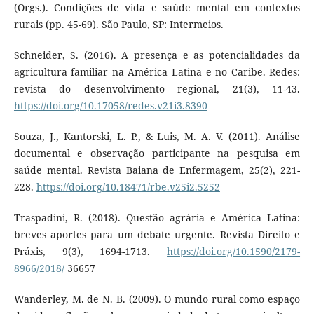
(Orgs.). Condições de vida e saúde mental em contextos
rurais (pp. 45-69). São Paulo, SP: Intermeios.
Schneider, S. (2016). A presença e as potencialidades da
agricultura familiar na América Latina e no Caribe. Redes:
revista do desenvolvimento regional, 21(3), 11-43.
https://doi.org/10.17058/redes.v21i3.8390
Souza, J., Kantorski, L. P., & Luis, M. A. V. (2011). Análise
documental e observação participante na pesquisa em
saúde mental. Revista Baiana de Enfermagem, 25(2), 221-
228.
https://doi.org/10.18471/rbe.v25i2.5252
Traspadini, R. (2018). Questão agrária e América Latina:
breves aportes para um debate urgente. Revista Direito e
Práxis, 9(3), 1694-1713.
https://doi.org/10.1590/2179-
8966/2018/
36657
Wanderley, M. de N. B. (2009). O mundo rural como espaço