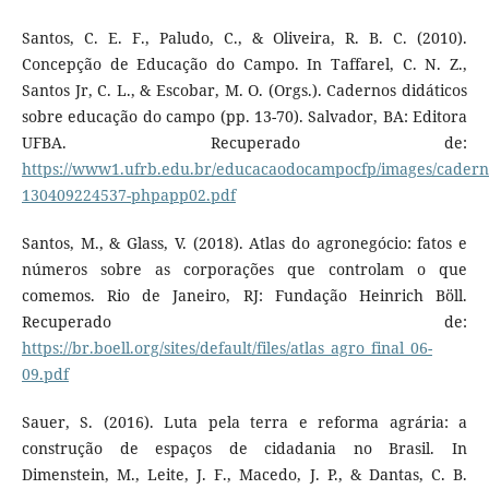
Santos, C. E. F., Paludo, C., & Oliveira, R. B. C. (2010).
Concepção de Educação do Campo. In Taffarel, C. N. Z.,
Santos Jr, C. L., & Escobar, M. O. (Orgs.). Cadernos didáticos
sobre educação do campo (pp. 13-70). Salvador, BA: Editora
UFBA. Recuperado de:
https://www1.ufrb.edu.br/educacaodocampocfp/images/cader
130409224537-phpapp02.pdf
Santos, M., & Glass, V. (2018). Atlas do agronegócio: fatos e
números sobre as corporações que controlam o que
comemos. Rio de Janeiro, RJ: Fundação Heinrich Böll.
Recuperado de:
https://br.boell.org/sites/default/files/atlas_agro_final_06-
09.pdf
Sauer, S. (2016). Luta pela terra e reforma agrária: a
construção de espaços de cidadania no Brasil. In
Dimenstein, M., Leite, J. F., Macedo, J. P., & Dantas, C. B.