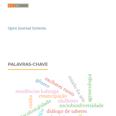
Open Journal Systems
PALAVRAS-CHAVE
agroecologia
estado da arte
mulheres rurais
gênero
residências kalunga
emancipação
cunha
decolonialidade
mulheres
sociobiodiversidade
diálogo de saberes