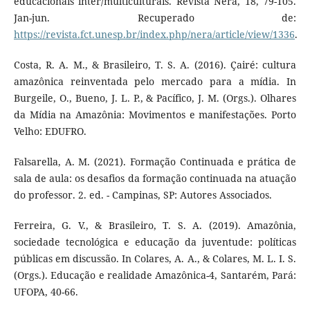
educacionais inter/multiculturais. Revista Nera, 18, 79-105.
Jan-jun. Recuperado de:
https://revista.fct.unesp.br/index.php/nera/article/view/1336
.
Costa, R. A. M., & Brasileiro, T. S. A. (2016). Çairé: cultura
amazônica reinventada pelo mercado para a mídia. In
Burgeile, O., Bueno, J. L. P., & Pacífico, J. M. (Orgs.). Olhares
da Mídia na Amazônia: Movimentos e manifestações. Porto
Velho: EDUFRO.
Falsarella, A. M. (2021). Formação Continuada e prática de
sala de aula: os desafios da formação continuada na atuação
do professor. 2. ed. - Campinas, SP: Autores Associados.
Ferreira, G. V., & Brasileiro, T. S. A. (2019). Amazônia,
sociedade tecnológica e educação da juventude: políticas
públicas em discussão. In Colares, A. A., & Colares, M. L. I. S.
(Orgs.). Educação e realidade Amazônica-4, Santarém, Pará:
UFOPA, 40-66.