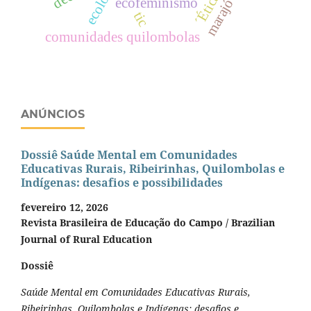
ecologia
´Ética
ecofeminismo
marajó
tic
comunidades quilombolas
ANÚNCIOS
Dossiê Saúde Mental em Comunidades
Educativas Rurais, Ribeirinhas, Quilombolas e
Indígenas: desafios e possibilidades
fevereiro 12, 2026
Revista Brasileira de Educação do Campo / Brazilian
Journal of Rural Education
Dossiê
Saúde Mental em Comunidades Educativas Rurais,
Ribeirinhas, Quilombolas e Indígenas: desafios e