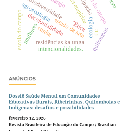
pesquisa empírica
saberes do campo
emancipação
sociobiodiversidade
gênero
marajó
agroecologia
escola do campo
decolonialidade
estado da arte
ecologia
´Ética
mulheres
cunha
quilombos
tic
residências kalunga
intencionalidades.
ANÚNCIOS
Dossiê Saúde Mental em Comunidades
Educativas Rurais, Ribeirinhas, Quilombolas e
Indígenas: desafios e possibilidades
fevereiro 12, 2026
Revista Brasileira de Educação do Campo / Brazilian